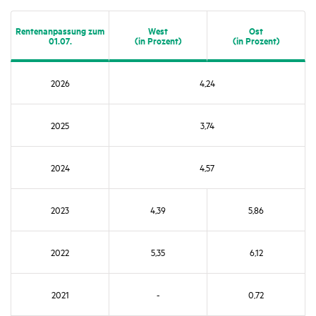
Renten­an­pas­sung zum
West
Ost
01.07.
(in Prozent)
(in Prozent)
2026
4,24
2025
3,74
2024
4,57
2023
4,39
5,86
2022
5,35
6,12
2021
-
0,72