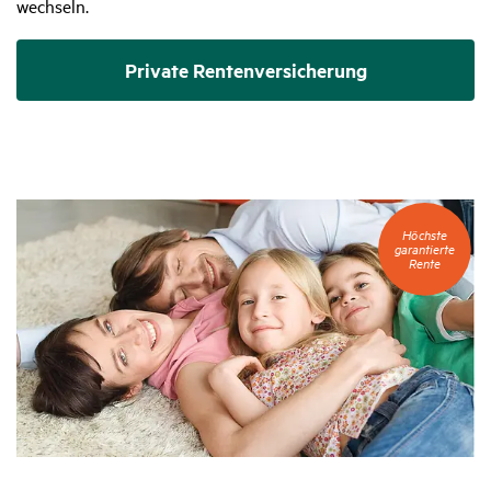
wechseln.
Private Rentenversicherung
Höchste
Höchste
garantierte
garantierte
Rente
Rente