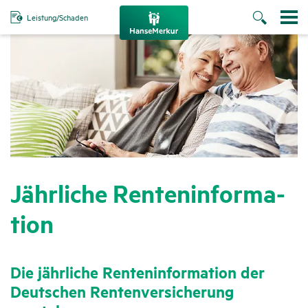
Leistung/Schaden
Jähr­liche Renten­in­for­ma­
tion
Die jähr­liche Renten­in­for­ma­tion der
Deut­schen Renten­ver­si­che­rung