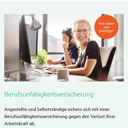
Noch
Noch besser
besser
und
und
günstiger!
günstiger!
Berufs­un­fä­hig­keits­ver­si­che­rung
Angestellte und Selbstständige sichern sich mit einer
Berufsunfähigkeitsversicherung gegen den Verlust ihrer
Arbeitskraft ab.