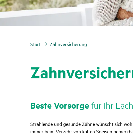
Start
Zahnversicherung
Zahn­ver­si­che­
Beste Vorsorge
für Ihr Läch
Strahlende und gesunde Zähne wünscht sich wohl je
immer beim Verzehr von kalten Speisen bemerkba