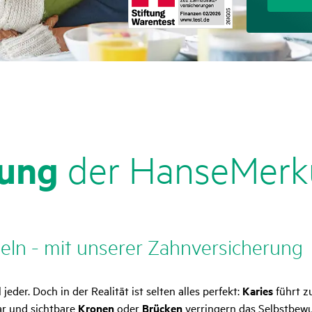
rung
der HanseMerk
eln - mit unserer Zahn­ver­si­che­rung
der. Doch in der Realität ist selten alles perfekt:
Karies
führt 
r und sichtbare
Kronen
oder
Brücken
verringern das Selbstbew