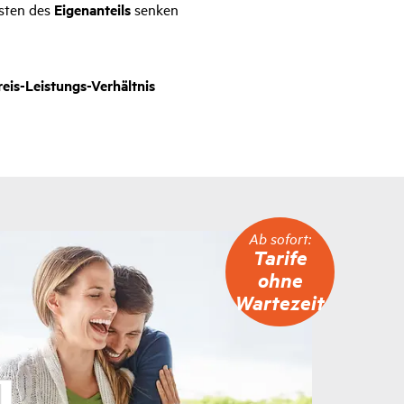
sten des
Eigenanteils
senken
reis-Leistungs-Verhältnis
Ab
Ab sofort:
sofort:
Tarife
Tarife
ohne
ohne
Wartezeit
Wartezeit