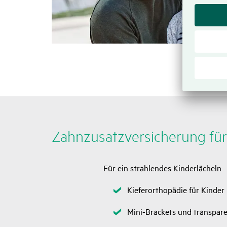
Zahn­zu­satz­ver­si­che­rung fü
Für ein strahlendes Kinderlächeln
Zutreffend
Kieferorthopädie für Kinder
Zutreffend
Mini-Brackets und transpa