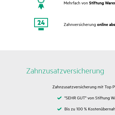
Mehrfach von
Stiftung Ware
Zahnversicherung
online ab
Zahn­zu­satz­ver­si­che­rung
Zahn­zu­satz­ver­si­che­rung mit Top 
Zutref­
"SEHR GUT" von Stif­tung Wa
fend
Zutref­
Bis zu 100 % Kosten­über­n
fend