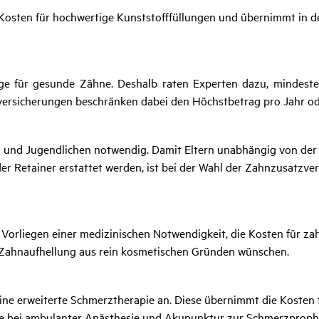
 Kosten für hochwertige Kunststofffüllungen und übernimmt in 
ge für gesunde Zähne. Deshalb raten Experten dazu, mindeste
zversicherungen beschränken dabei den Höchstbetrag pro Jahr o
rn und Jugendlichen notwendig. Damit Eltern unabhängig von der
der Retainer erstattet werden, ist bei der Wahl der Zahnzusatzve
 Vorliegen einer medizinischen Notwendigkeit, die Kosten für 
ine Zahnaufhellung aus rein kosmetischen Gründen wünschen.
ine erweiterte Schmerztherapie an. Diese übernimmt die Kosten 
e bei ambulanter Anästhesie und Akupunktur zur Schmerzproph