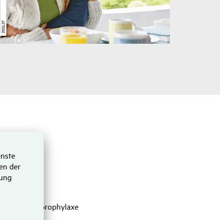
che­rung
unde Zähne
ahn­rei­ni­gung
g zur Kari­e­s­pro­phy­laxe