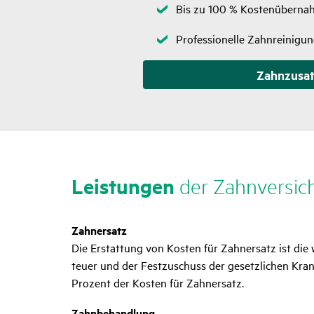
Zutreffend
Bis zu 100 % Kostenüberna
Zutreffend
Professionelle Zahnreinigu
Zahnzusat
Leis­tungen
der Zahn­ver­si­c
Zahnersatz
Die Erstattung von Kosten für Zahnersatz ist die
teuer und der Festzuschuss der gesetzlichen Kran
Prozent der Kosten für Zahnersatz.
Zahnbehandlung