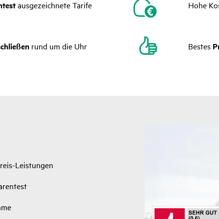
ntest
ausgezeichnete Tarife
Hohe Ko
schließen
rund um die Uhr
Bestes
P
Preis-Leis­tungen
ren­test
ahme