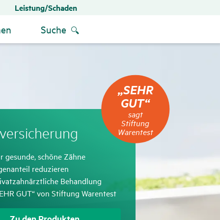
Leistung/Schaden
men
Suche
„SEHR
„SEHR
GUT“
GUT“
sagt
Stiftung
sagt
Warentest
Stiftung
ver­si­che­rung
Warentest
treffend
r gesunde, schöne Zähne
treffend
genanteil reduzieren
treffend
ivatzahnärztliche Behandlung
treffend
EHR GUT“ von Stiftung Warentest
Zu den Produkten