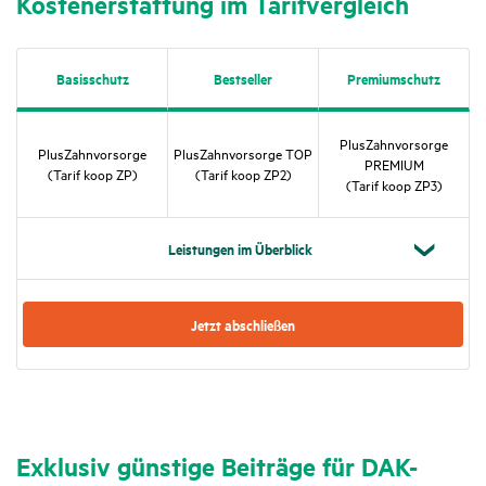
Kosten­er­stat­tung im Tarif­ver­gleich
Basis­schutz
Best­seller
Premi­um­schutz
Plus­Zahn­vor­sorge
Plus­Zahn­vor­sorge
Plus­Zahn­vor­sorge TOP
PREMIUM
(Tarif koop ZP)
(Tarif koop ZP2)
(Tarif koop ZP3)
Leis­tungen im Über­blick
Jetzt abschließen
Exklusiv güns­tige Beiträge für DAK-