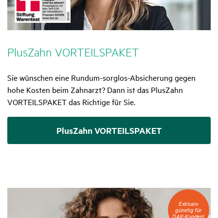
Plus­Zahn VORTEILS­PAKET
Sie wünschen eine Rundum-sorglos-Absicherung gegen
hohe Kosten beim Zahnarzt? Dann ist das PlusZahn
VORTEILSPAKET das Richtige für Sie.
PlusZahn VORTEILSPAKET
Exklusiv
Exklusiv
günstig
günstig für
für
DAK-Kunden!