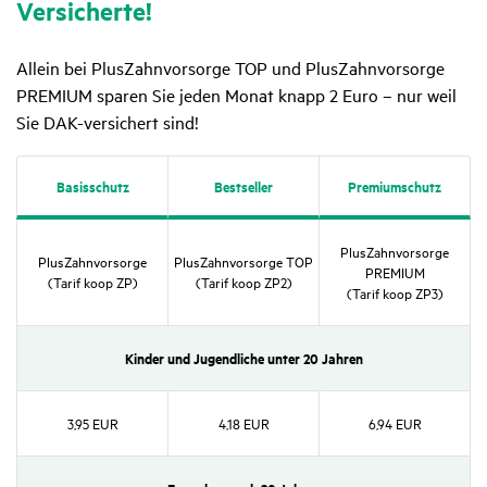
Versi­cherte!
Allein bei PlusZahnvorsorge TOP und PlusZahnvorsorge
PREMIUM sparen Sie jeden Monat knapp 2 Euro – nur weil
Sie DAK-versichert sind!
Basis­schutz
Best­seller
Premi­um­schutz
Plus­Zahn­vor­sorge
Plus­Zahn­vor­sorge
Plus­Zahn­vor­sorge TOP
PREMIUM
(Tarif koop ZP)
(Tarif koop ZP2)
(Tarif koop ZP3)
Kinder und Jugend­liche unter 20 Jahren
3,95 EUR
4,18 EUR
6,94 EUR