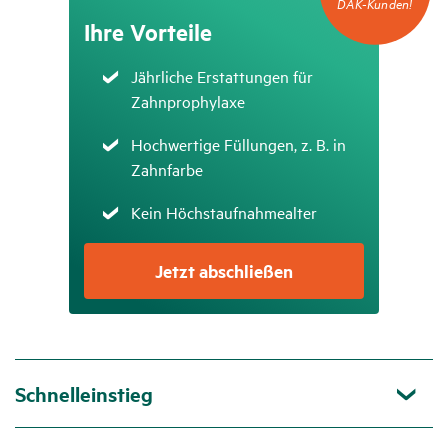
für
DAK-Kunden!
DAK-
Ihre Vorteile
Kunden!
Zutreffend
Jährliche Erstattungen für
Zahnprophylaxe
Zutreffend
Hochwertige Füllungen, z. B. in
Zahnfarbe
Zutreffend
Kein Höchstaufnahmealter
Jetzt abschließen
Schnelleinstieg