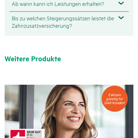
Ab wann kann ich Leistungen erhalten?
Bis zu welchen Steigerungssätzen leistet die
Zahnzusatzversicherung?
Weitere Produkte
Exklusiv
Exklusiv
günstig
günstig für
für
DAK-Kunden!
DAK-
Kunden!