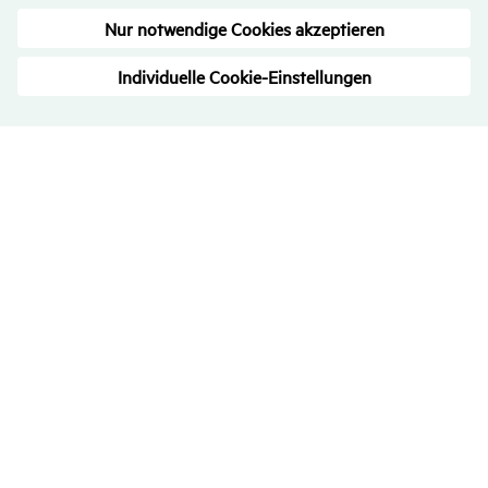
Bewer­tungen
– Trans­pa­renz ist uns wichtig
4.7
/
5
713
Rezensionen
Alle Bewertungen