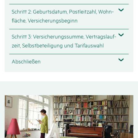
Schritt 2: Geburts­datum, Post­leit­zahl, Wohn­
fläche, Versi­che­rungs­be­ginn
Schritt 3: Versi­che­rungs­summe, Vertrags­lauf­
zeit, Selbst­be­tei­li­gung und Tarif­aus­wahl
Abschließen