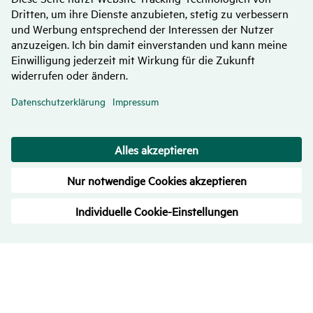
Bewer­tungen
– Trans­pa­renz ist uns wichtig