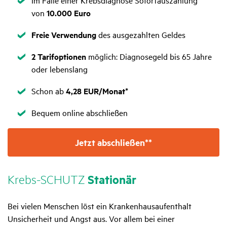
Im Falle einer Krebsdiagnose Sofortauszahlung
von
10.000 Euro
Zutreffend
Freie Verwendung
des ausgezahlten Geldes
Zutreffend
2 Tarifoptionen
möglich: Diagnosegeld bis 65 Jahre
oder lebenslang
Zutreffend
Schon ab
4,28
EUR/Monat*
Zutreffend
Bequem online abschließen
Jetzt abschließen**
Krebs-SCHUTZ
Stationär
Bei vielen Menschen löst ein Krankenhausaufenthalt
Unsicherheit und Angst aus. Vor allem bei einer