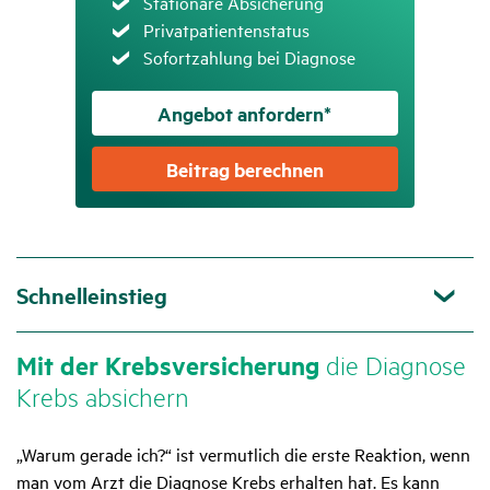
Zutreffend
Stationäre Absicherung
Zutreffend
Privatpatientenstatus
Zutreffend
Sofortzahlung bei Diagnose
Angebot anfordern*
Beitrag berechnen
Schnelleinstieg
Mit der Krebs­ver­si­che­rung
die Diagnose
Krebs absi­chern
„Warum gerade ich?“ ist vermutlich die erste Reaktion, wenn
man vom Arzt die Diagnose Krebs erhalten hat. Es kann