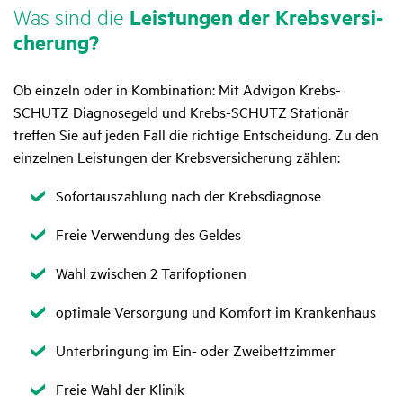
Was sind die
Leis­tungen der Krebs­ver­si­
che­rung?
Ob einzeln oder in Kombination: Mit Advigon Krebs-
SCHUTZ Diagnosegeld und Krebs-SCHUTZ Stationär
treffen Sie auf jeden Fall die richtige Entscheidung. Zu den
einzelnen Leistungen der Krebsversicherung zählen:
Zutreffend
Sofortauszahlung nach der Krebsdiagnose
Zutreffend
Freie Verwendung des Geldes
Zutreffend
Wahl zwischen 2 Tarifoptionen
Zutreffend
optimale Versorgung und Komfort im Krankenhaus
Zutreffend
Unterbringung im Ein- oder Zweibettzimmer
Zutreffend
Freie Wahl der Klinik