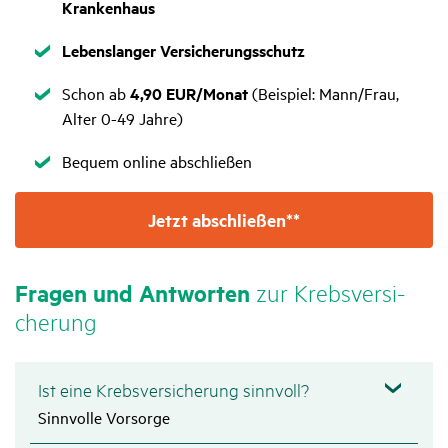
Krankenhaus
Zutreffend
Lebenslanger Versicherungsschutz
Zutreffend
Schon ab
4,90 EUR/Monat
(Beispiel: Mann/Frau,
Alter 0-49 Jahre)
Zutreffend
Bequem online abschließen
Jetzt abschließen**
Fragen und Antworten
zur Krebsver­si­
che­rung
Ist eine Krebsversicherung sinnvoll?
Sinnvolle Vorsorge