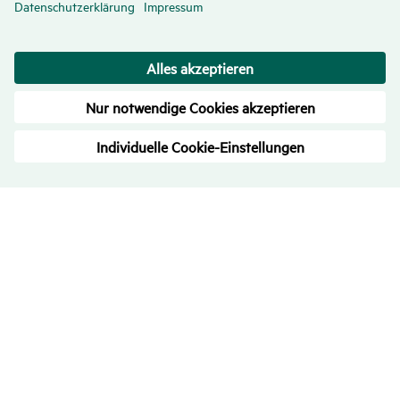
Bewer­tungen
– Trans­pa­renz ist uns wichtig
4.7
/
5
710
Rezensionen