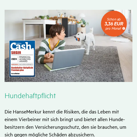
Schon
Schon ab
ab
3,36 EUR
3,36
pro Monat
EUR
pro
Monat
Hunde­haft­pflicht­
Die HanseMerkur kennt die Risiken, die das Leben mit
einem Vierbeiner mit sich bringt und bietet allen Hunde­
besitzern den Versicherungs­schutz, den sie brauchen, um
sich gegen mögliche Schäden abzusichern.