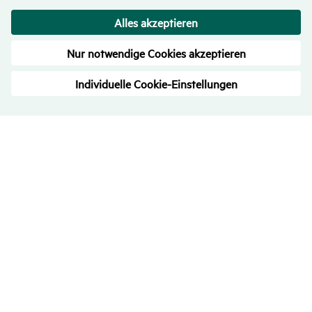
Bewer­tungen
– Trans­pa­renz ist uns wichtig
4.7
/
5
713
Rezensionen
Alle Bewertungen