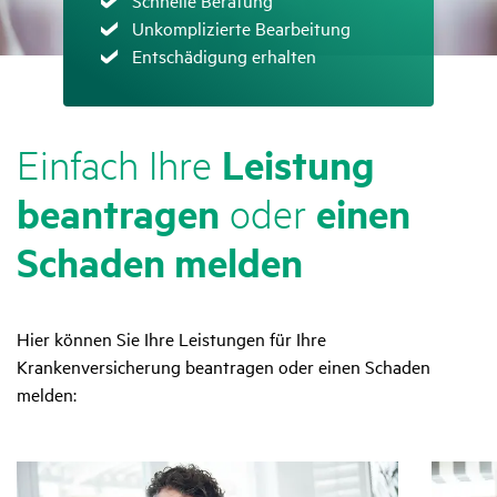
Zutreffend
Unkomplizierte Bearbeitung
Zutreffend
Entschädigung erhalten
Leis­tung
Einfach Ihre
bean­tragen
einen
oder
Schaden melden
Hier können Sie Ihre Leistungen für Ihre
Krankenversicherung beantragen oder einen Schaden
melden: