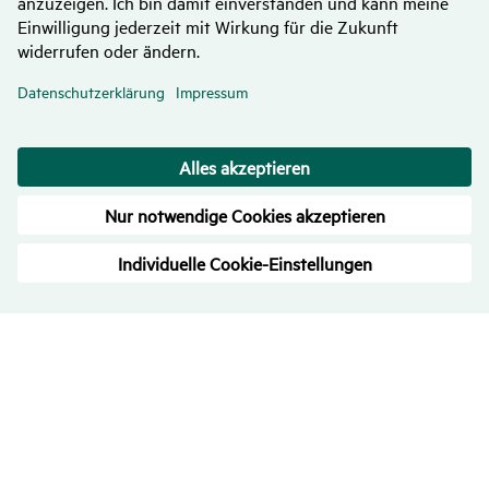
Bewer­tungen
– Trans­pa­renz ist uns wichtig
4.7
/
5