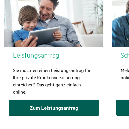
Leis­tungs­an­trag
Sc
Sie möchten einen Leistungsantrag für
Mel
Ihre private Krankenversicherung
onli
einreichen? Das geht ganz einfach
online.
Zum Leistungsantrag