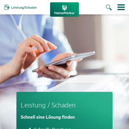
Leistung/Schaden
Leis­tung / Schaden
Schnell eine Lösung finden
Zutreffend
Schnelle Beratung