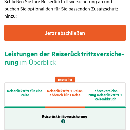
Schließen Sie Ihre Reiserücktrittsversicherung ab und
buchen Sie optional den für Sie passenden Zusatzschutz
hinzu:
Jetzt abschließen
Leis­tungen der Reise­rück­tritts­ver­si­che­
rung
im Über­blick
Best­seller
Reise­rück­tritt für eine
Reise­rück­tritt + Reise­
Jahres­ver­si­che­
Reise
ab­bruch für 1 Reise
rung Reise­rück­tritt +
Reise­ab­bruch
Reise­rück­tritts­ver­si­che­rung