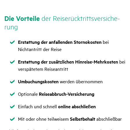
Die Vorteile
der Reise­rück­tritts­ver­si­che­
rung
Zutreffend
Erstattung der anfallenden Stornokosten
bei
Nichtantritt der Reise
Zutreffend
Erstattung der zusätzlichen Hinreise-Mehrkosten
bei
verspätetem Reiseantritt
Zutreffend
Umbuchungskosten
werden übernommen
Zutreffend
Optionale
Reiseabbruch-Versicherung
Zutreffend
Einfach und schnell
online abschließen
Zutreffend
Mit oder ohne teilweisem
Selbstbehalt
abschließbar