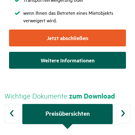
Zutreffend
wenn Ihnen das Betreten eines Mietobjekts
verweigert wird.
Jetzt abschließen
Weitere Informationen
Wich­tige Doku­mente
zum Down­load
er
Preis­über­sichten
Leis