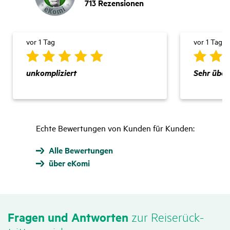
713
Rezensionen
vor 1 Tag
vor 1 Tag
unkompliziert
Sehr übers
Echte Bewertungen von Kunden für Kunden:
Alle Bewertungen
über eKomi
Fragen und Antworten
zur Reise­rück­