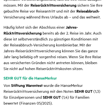
müssen. Mit der
Reiserücktritts­versicherung
sichern Sie Ihre
gebuchte Reise vor Reiseantritt und mit der
Reise­abbruch
-
Versicherung während Ihres Urlaubs ab – und das weltweit.
Häufig lohnt sich der Abschluss einer
Jahres-
Rücktrittsversicherung
bereits ab der 2. Reise im Jahr. Auch
diese ist selbstver­ständlich zu günstigen Konditionen mit
der Reiseabbruch-Versicherung kombinierbar. Mit der
Jahres-Reise­rücktritts­versicherung können Sie das ganze
Jahr lang beliebig oft sorgen­frei reisen. Wenn Sie Ihre Reise
aus versicherten Gründen nicht antreten können, bleiben
Sie nicht auf hohen Reise­rücktritts­kosten sitzen.
SEHR GUT für die HanseMerkur
Von
Stiftung Warentest
wurde die HanseMerkur
Reiserücktrittsversicherung mit den Noten
SEHR GUT
(1,3)
für Einzelpersonen und
SEHR GUT
(1,4) für Familien
bewertet (Finanzen 05/2025).