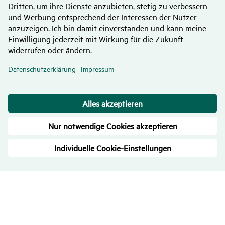
Bewer­tungen
– Trans­pa­renz ist uns wichtig