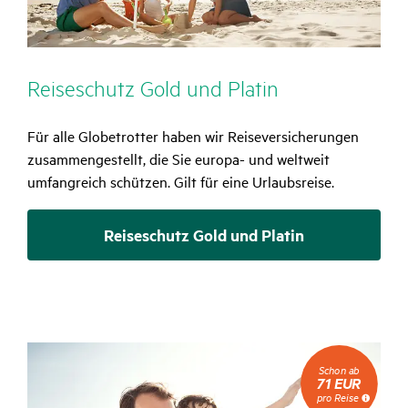
Reise­schutz Gold und Platin
Für alle Globetrotter haben wir Reiseversicherungen
zusammengestellt, die Sie europa- und weltweit
umfangreich schützen. Gilt für eine Urlaubsreise.
Reiseschutz Gold und Platin
Schon
Schon ab
ab
71 EUR
71
pro Reise
EUR