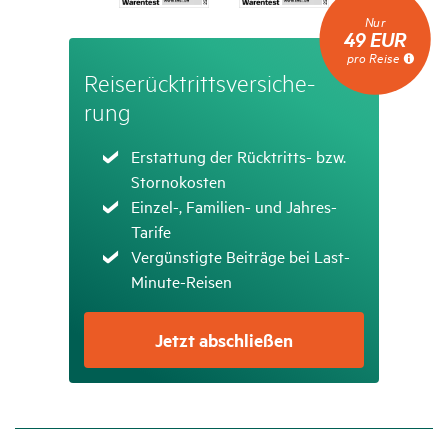
Nur
Nur
49
49 EUR
EUR
pro Reise
pro
Reise­rück­tritts­ver­si­che­
Reise
rung
Zutreffend
Erstattung der Rücktritts- bzw.
Stornokosten
Zutreffend
Einzel-, Familien- und Jahres-
Tarife
Zutreffend
Vergünstigte Beiträge bei Last-
Minute-Reisen
Jetzt abschließen