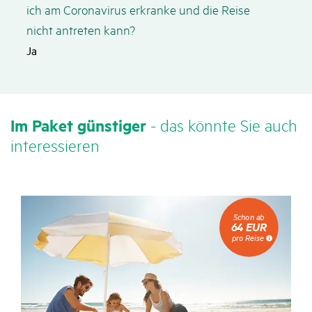
ich am Coro­na­virus erkranke und die Reise
nicht antreten kann?
Ja
Im Paket güns­tiger
- das könnte Sie auch
inter­es­sieren
Schon
Schon ab
ab
64 EUR
64
pro Reise
EUR
pro
Reise