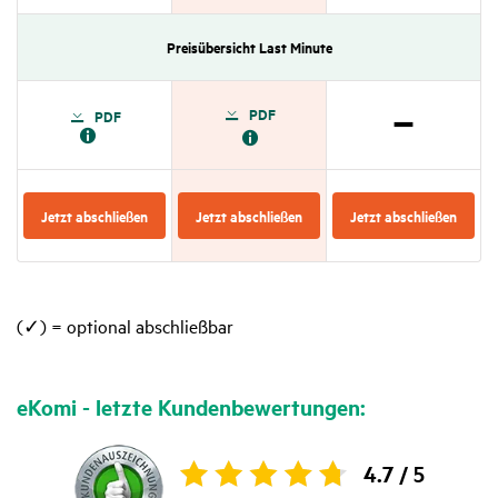
Preis­über­sicht Last Minute
PDF
PDF
Nicht
zutref­
fend
Jetzt abschließen
Jetzt abschließen
Jetzt abschließen
(✓) = optional abschließbar
eKomi - letzte Kunden­be­wer­tungen:
4.7 /
5