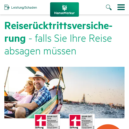
Leistung/Schaden
Reise­rück­tritts­ver­si­che­
rung
- falls Sie Ihre Reise
absagen müssen