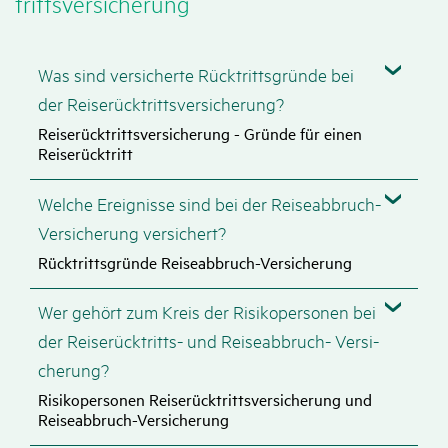
tritts­ver­si­che­rung
Was sind versi­cherte Rück­tritts­gründe bei
der Reise­rück­tritts­ver­si­che­rung?
Reiserücktrittsversicherung - Gründe für einen
Reiserücktritt
Welche Ereig­nisse sind bei der Reise­ab­bruch-
Versi­che­rung versi­chert?
Rücktrittsgründe Reiseabbruch-Versicherung
Wer gehört zum Kreis der Risi­ko­per­sonen bei
der Reise­rück­tritts- und Reise­ab­bruch­- Versi­
che­rung?
Risikopersonen Reiserücktrittsversicherung und
Reiseabbruch-Versicherung