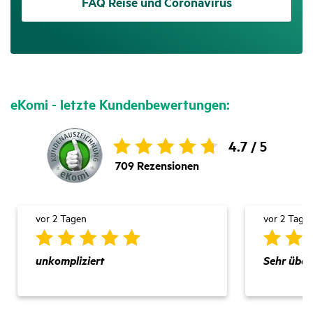
FAQ Reise und Coronavirus
eKomi - letzte Kunden­be­wer­tungen:
4.7 /
5
709
Rezensionen
vor 2 Tagen
vor 2 Tage
unkompliziert
Sehr übers