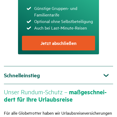
Zutreffend
Günstige Gruppen- und
Familientarife
Zutreffend
Optional ohne Selbstbeteiligung
Zutreffend
Auch bei Last-Minute-Reisen
Jetzt abschließen
Schnelleinstieg
Unser Rundum-Schutz –
maßge­schnei­
dert für Ihre Urlaubs­reise
Für alle Globetrotter haben wir Urlaubsreiseversicherungen