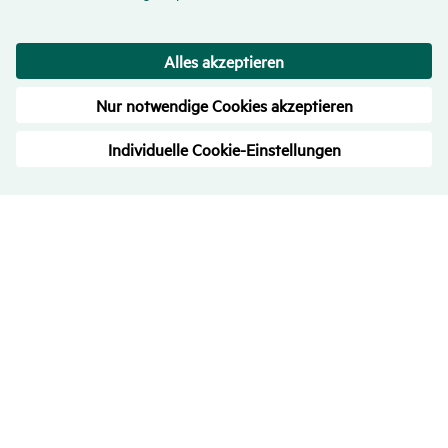
Bewer­tungen
– Trans­pa­renz ist uns wichtig
4.7
/
5
709
Rezensionen