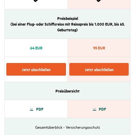
Zutref­
Zutref­
fend
fend
Preis­bei­spiel
(bei einer Flug- oder Schiffs­reise mit Reise­preis bis 1.000 EUR, bis 65.
Geburtstag)
64 EUR
95 EUR
Jetzt abschließen
Jetzt abschließen
Preis­über­sicht
PDF
PDF
Gesamt­über­blick - Versi­che­rungs­schutz