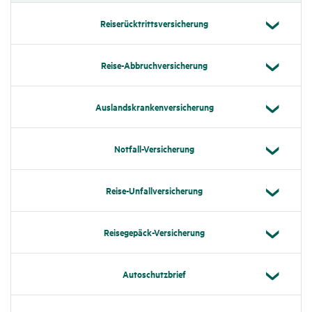
Reise­rück­tritts­ver­si­che­rung
Reise-Abbruch­ver­si­che­rung
Auslands­kran­ken­ver­si­che­rung
Notfall-Versi­che­rung
Reise-Unfall­ver­si­che­rung
Reise­ge­päck-Versi­che­rung
Auto­schutz­brief