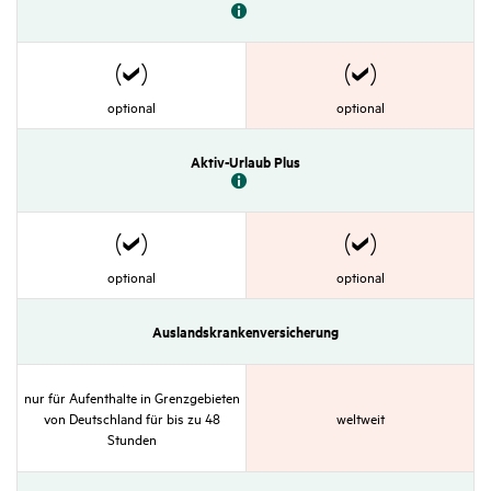
kungen
kungen
Zutref­
Zutref­
optional
optional
fend
fend
mit
mit
Aktiv-Urlaub Plus
Einschrän­
Einschrän­
kungen
kungen
Zutref­
Zutref­
optional
optional
fend
fend
mit
mit
Auslands­kranken­versi­che­rung
Einschrän­
Einschrän­
kungen
kungen
nur für Aufent­halte in Grenz­ge­bieten
von Deutsch­land für bis zu 48
welt­weit
Stunden