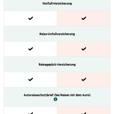
Notfall­-Versi­che­rung
Zutref­
Zutref­
fend
fend
Reise-Unfall­versi­che­rung
Zutref­
Zutref­
fend
fend
Reise­ge­päck-Versi­che­rung
Zutref­
Zutref­
fend
fend
Auto­reise­schutz­brief (bei Reisen mit dem Auto)