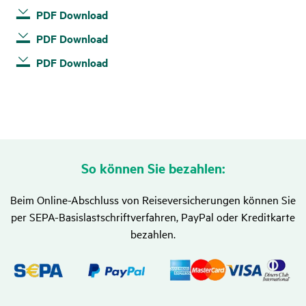
PDF Download
PDF Download
PDF Download
PDF Download
PDF Download
PDF Download
Versicherungsbedingungen:
PDF Download
PDF Download
Selbstbehaltsübernahme-Versicherung
(Zusatzversicherung)
So können Sie bezahlen:
Beim Online-Abschluss von Reiseversicherungen können Sie
per SEPA-Basislastschriftverfahren, PayPal oder Kreditkarte
bezahlen.