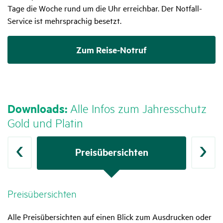
Tage die Woche rund um die Uhr erreichbar. Der Notfall-
Service ist mehrsprachig besetzt.
Zum Reise-Notruf
Down­loads:
Alle Infos zum Jahres­schutz
Gold und Platin
er
Preis­über­sichten
Leis
Preis­über­sichten
Leis­tungs­be­schrei­bungen
Versi­che­rungs­be­din­gungen
Infor­ma­ti­ons­blätter
Alle Preisübersichten auf einen Blick zum Ausdrucken oder
Alle Leistungsbeschreibungen auf einen Blick zum
Alle Versicherungsbedingungen auf einen Blick zum
Alle Informationsblätter zu Versicherungsprodukten (IPID)