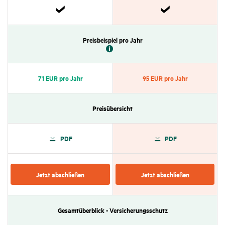
Zutref­
Zutref­
fend
fend
Preis­bei­spiel pro Jahr
71 EUR pro Jahr
95 EUR pro Jahr
Preis­über­sicht
PDF
PDF
Jetzt abschließen
Jetzt abschließen
Gesamt­über­blick - Versi­che­rungs­schutz