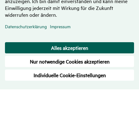
Bewer­tungen
– Trans­pa­renz ist uns wichtig