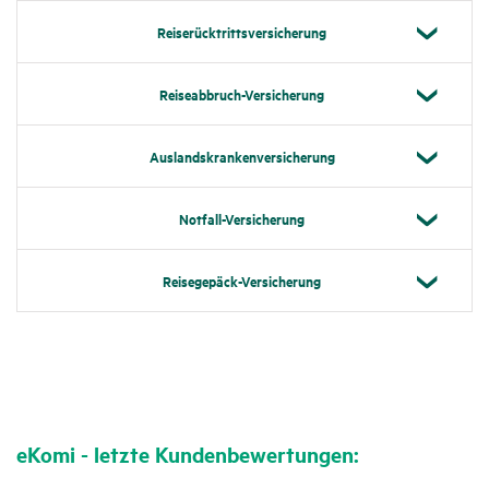
Reise­rück­tritts­ver­si­che­rung
Reise­ab­bruch-Versi­che­rung
Auslands­kran­ken­ver­si­che­rung
Notfall-Versi­che­rung
Reise­ge­päck-Versi­che­rung
eKomi - letzte Kunden­be­wer­tungen: