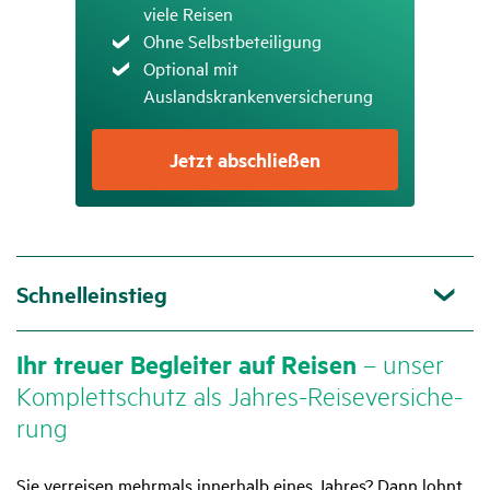
viele Reisen
Zutreffend
Ohne Selbstbeteiligung
Zutreffend
Optional mit
Auslandskrankenversicherung
Jetzt abschließen
Schnelleinstieg
Ihr treuer Begleiter auf Reisen
– unser
Komplett­schutz als Jahres-Reise­ver­si­che­
rung
Sie verreisen mehrmals innerhalb eines Jahres? Dann lohnt