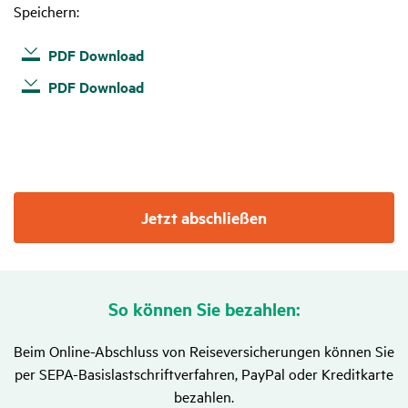
Speichern:
Ausdrucken oder Speichern:
Ausdrucken oder Speichern:
auf einen Blick zum Ausdrucken oder Speichern:
PDF Download
PDF Download
PDF Download
PDF Download
PDF Download
PDF Download
PDF Download
PDF Download
PDF Download
Jetzt abschließen
So können Sie bezahlen:
Beim Online-Abschluss von Reiseversicherungen können Sie
per SEPA-Basislastschriftverfahren, PayPal oder Kreditkarte
bezahlen.