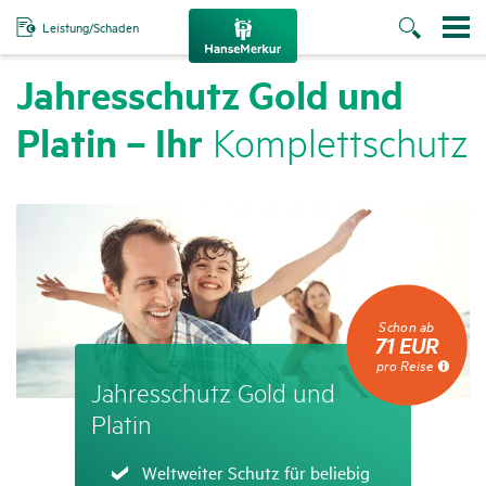
Leistung/Schaden
Jahres­schutz Gold und
Platin – Ihr
Komplett­schutz
Schon
Schon ab
ab
71 EUR
71
pro Reise
EUR
Jahres­schutz Gold und
pro
Reise
Platin
Zutreffend
Weltweiter Schutz für beliebig