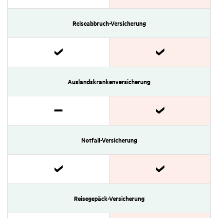
Zutref­
Zutref­
fend
fend
Reise­ab­bruch-Versi­che­rung
Zutref­
Zutref­
fend
fend
Auslands­kranken­versi­che­rung
Nicht
Zutref­
zutref­
fend
Notfall­-Versi­che­rung
fend
Zutref­
Zutref­
fend
fend
Reise­ge­päck­-Versi­che­rung