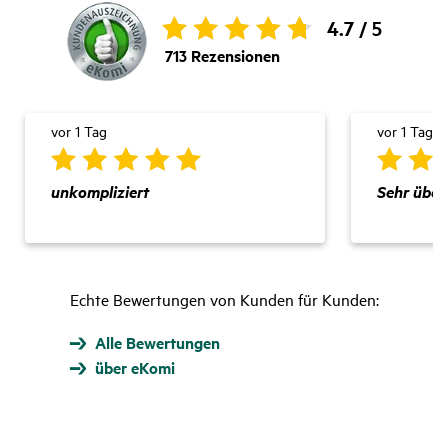
4.7 /
5
713
Rezensionen
vor 1 Tag
vor 1 Tag
unkompliziert
Sehr übers
Echte Bewertungen von Kunden für Kunden:
Alle Bewertungen
über eKomi