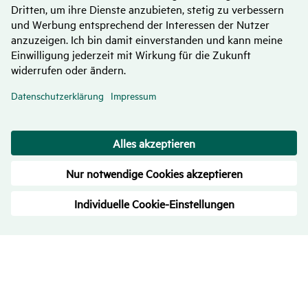
Bewer­tungen
– Trans­pa­renz ist uns wichtig