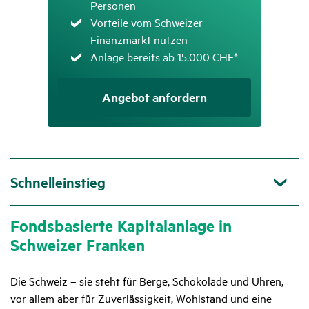
Personen
Zutreffend
Vorteile vom Schweizer
Finanzmarkt nutzen
Zutreffend
Anlage bereits ab 15.000 CHF*
Angebot anfordern
Schnelleinstieg
Fonds­ba­sierte Kapi­tal­an­lage in
Schweizer Franken
Die Schweiz – sie steht für Berge, Schokolade und Uhren,
vor allem aber für Zuverlässigkeit, Wohlstand und eine