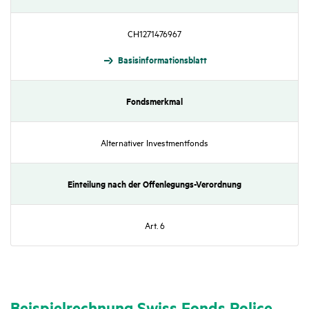
CH1271476967
Basis­in­for­ma­ti­ons­blatt
Fonds­merkmal
Alter­na­tiver Invest­ment­fonds
Eintei­lung nach der Offen­le­gungs-Verord­nung
Art. 6
Beispiel­rech­nung Swiss Fonds Police