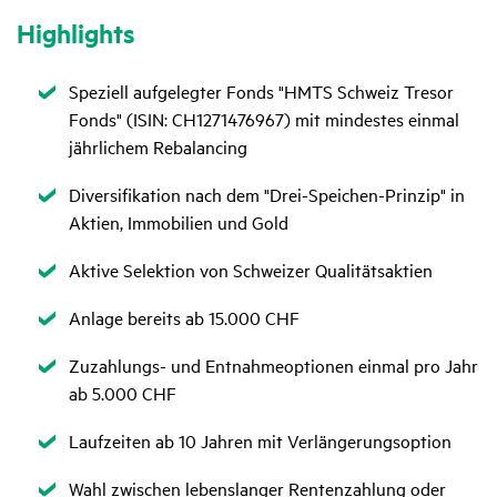
High­lights
Zutreffend
Speziell aufgelegter Fonds "HMTS Schweiz Tresor
Fonds" (ISIN: CH1271476967) mit mindestes einmal
jährlichem Rebalancing
Zutreffend
Diversifikation nach dem "Drei-Speichen-Prinzip" in
Aktien, Immobilien und Gold
Zutreffend
Aktive Selektion von Schweizer Qualitätsaktien
Zutreffend
Anlage bereits ab 15.000 CHF
Zutreffend
Zuzahlungs- und Entnahmeoptionen einmal pro Jahr
ab 5.000 CHF
Zutreffend
Laufzeiten ab 10 Jahren mit Verlängerungsoption
Zutreffend
Wahl zwischen lebenslanger Rentenzahlung oder