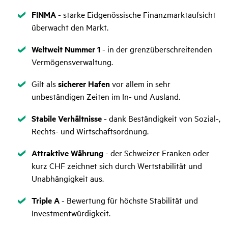
Zutreffend
FINMA
- starke Eidgenössische Finanzmarktaufsicht
überwacht den Markt.
Zutreffend
Weltweit Nummer 1
-
in der grenzüberschreitenden
Vermögensverwaltung.
Zutreffend
Gilt als
sicherer Hafen
vor allem in sehr
unbeständigen Zeiten im In- und Ausland.
Zutreffend
Stabile Verhältnisse
-
dank Beständigkeit von Sozial-,
Rechts- und Wirtschaftsordnung.
Zutreffend
Attraktive Währung
- der Schweizer Franken oder
kurz CHF zeichnet sich durch Wertstabilität und
Unabhängigkeit aus.
Zutreffend
Triple A
-
Bewertung für höchste Stabilität und
Investmentwürdigkeit.