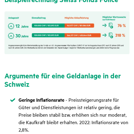
Argu­mente für eine Geld­an­lage in der
Schweiz
Zutreffend
Geringe Inflationsrate
- Preissteigerungsrate für
Güter und Dienstleistungen ist relativ gering, die
Preise bleiben stabil bzw. erhöhen sich nur moderat,
die Kaufkraft bleibt erhalten. 2022: Inflationsrate von
2,8%.