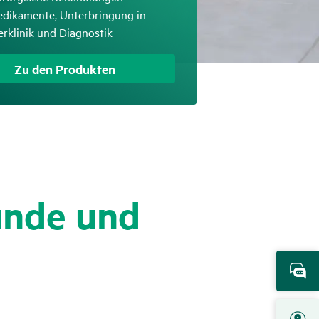
treffend
dikamente, Unterbringung in
erklinik und Diagnostik
Zu den Produkten
Hunde und