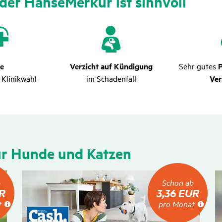
i der HanseMerkur ist sinn­voll
ie
Verzicht auf Kündigung
Sehr gutes
P
 Klinikwahl
im Schadenfall
Ver
für Hunde und Katzen
Schon
b
Schon ab
ab
UR
3,36 EUR
3,36
t
pro Monat
EUR
pro