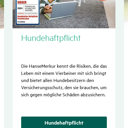
Monat
Hunde­haft­pflicht­
Die HanseMerkur kennt die Risiken, die das
Leben mit einem Vierbeiner mit sich bringt
und bietet allen Hunde­besitzern den
Versicherungs­schutz, den sie brauchen, um
sich gegen mögliche Schäden abzusichern.
Hundehaftpflicht