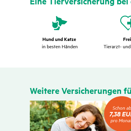
Eine Tier­ver­si­che­rung be
Hund und Katze
Fre
in besten Händen
Tierarzt- und
Weitere Versi­che­rungen 
Schon
Schon a
ab
7,38 E
7,38
pro Mona
EUR
pro