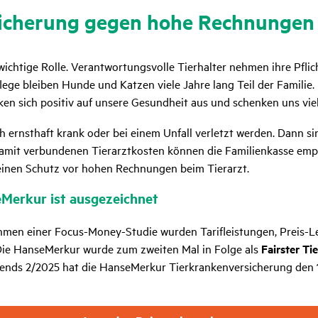
­si­che­rung gegen hohe Rech­nungen 
wichtige Rolle. Verantwortungsvolle Tierhalter nehmen ihre Pflic
lege bleiben Hunde und Katzen viele Jahre lang Teil der Familie.
ken sich positiv auf unsere Gesundheit aus und schenken uns vie
ch ernsthaft krank oder bei einem Unfall verletzt werden. Dann 
mit verbundenen Tierarztkosten können die Familienkasse empfi
inen Schutz vor hohen Rechnungen beim Tierarzt.
seMerkur ist ausge­zeichnet
Im Rahmen einer Focus-Money-Studie wurden Tarifleistungen, Preis
 Die HanseMerkur wurde zum zweiten Mal in Folge als
Fairster Ti
ends 2/2025 hat die HanseMerkur Tierkrankenversicherung den