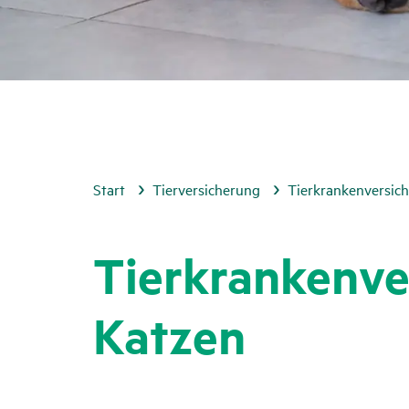
Start
Tierversicherung
Tierkrankenversic
Tier­kran­ken­v
Katzen