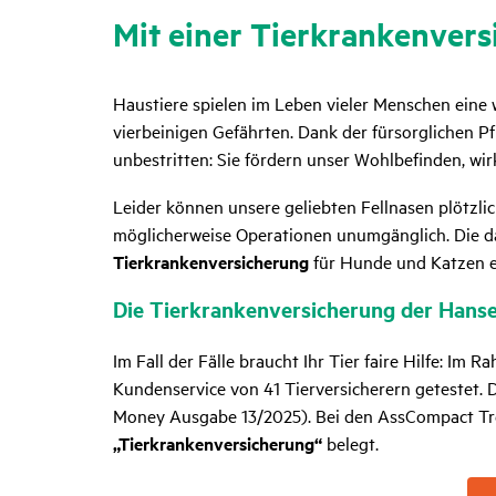
Mit einer Tier­kran­ken­ver
Haustiere spielen im Leben vieler Menschen eine 
vierbeinigen Gefährten. Dank der fürsorglichen Pf
unbestritten: Sie fördern unser Wohlbefinden, wir
Leider können unsere geliebten Fellnasen plötzli
möglicherweise Operationen unumgänglich. Die da
Tierkrankenversicherung
für Hunde und Katzen e
Die Tier­kran­ken­ver­si­che­rung der Han
Im Fall der Fälle braucht Ihr Tier faire Hilfe: 
Kundenservice von 41 Tierversicherern getestet.
Money Ausgabe 13/2025). Bei den AssCompact Tr
„Tierkrankenversicherung“
belegt.