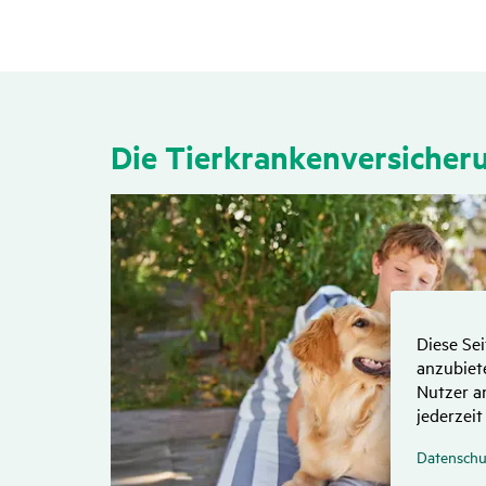
Die Tier­kran­ken­ver­si­che­