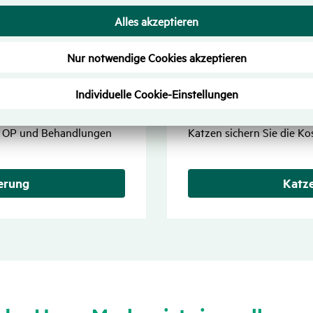
ung
Katzen­kran­ken­
ieren. Wir wollen, dass
Katzen gehören zu unseren
der Krankenversicherung
uns so lange wie möglich 
zt, OP und Behandlungen
Katzen sichern Sie die Ko
erung
Katze