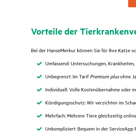
Vorteile der Tier­kran­ken­ve
Bei der HanseMerkur können Sie für Ihre Katze od
Zutreffend
Umfassend: Untersuchungen, Krankheiten, U
Zutreffend
Unbegrenzt: Im Tarif
Premium plus
ohne Ja
Zutreffend
Individuell: Volle Kostenübernahme oder m
Zutreffend
Kündigungsschutz: Wir verzichten im Scha
Zutreffend
Mehrfach: Mehrere Tiere gleichzeitig onlin
Zutreffend
Unkompliziert:
Bequem in der ServiceApp 