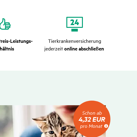
reis-Leistungs-
Tierkrankenversicherung
hältnis
jederzeit
online abschließen
Schon
Schon ab
ab
4,32 EUR
4,32
pro Monat
EUR
pro