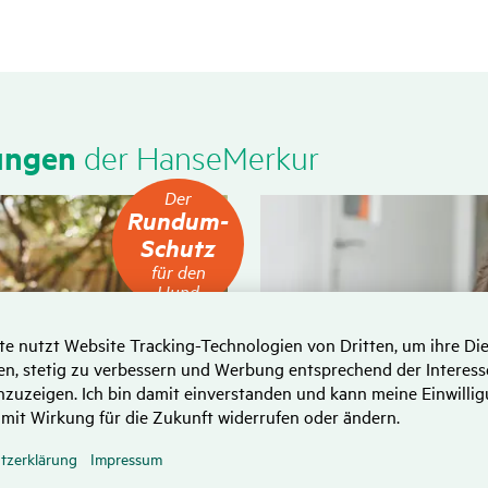
rungen
der HanseMerkur
Der
Der
Rundum-
Rundum-
Schutz
Schutz
für
für den
den
Hund
Hund