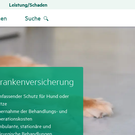
Leistung/Schaden
men
Suche
ran­ken­ver­si­che­rung
treffend
fassender Schutz für Hund oder
tze
treffend
ernahme der Behandlungs- und
erationskosten
treffend
bulante, stationäre und
irurgische Behandlungen