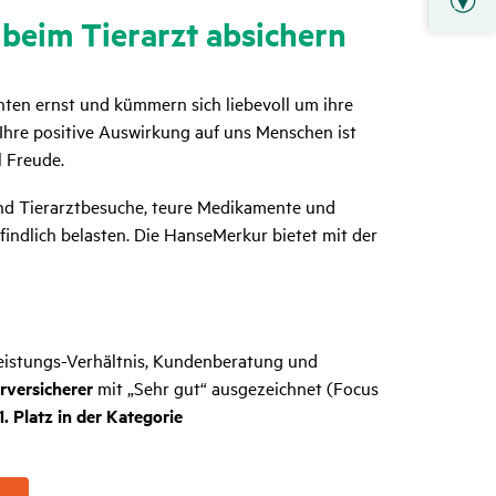
beim Tier­arzt absi­chern
hten ernst und kümmern sich liebevoll um ihre
 Ihre positive Auswirkung auf uns Menschen ist
l Freude.
sind Tierarztbesuche, teure Medikamente und
ndlich belasten. Die HanseMerkur bietet mit der
-Leistungs-Verhältnis, Kundenberatung und
erversicherer
mit „Sehr gut“ ausgezeichnet (Focus
1. Platz in der Kategorie