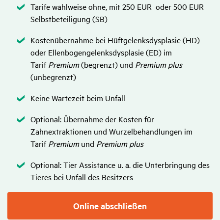
Zutreffend
Tarife wahlweise ohne, mit 250 EUR oder 500 EUR
Selbstbeteiligung (SB)
Zutreffend
Kostenübernahme bei Hüftgelenksdysplasie (HD)
oder Ellenbogengelenksdysplasie (ED) im
Tarif
Premium
(begrenzt)
und
Premium plus
(unbegrenzt)
Zutreffend
Keine Wartezeit beim Unfall
Zutreffend
Optional: Übernahme der Kosten für
Zahnextraktionen und Wurzelbehandlungen im
Tarif
Premium
und
Premium plus
Zutreffend
Optional: Tier Assistance u. a. die Unterbringung des
Tieres bei Unfall des Besitzers
Online abschließen