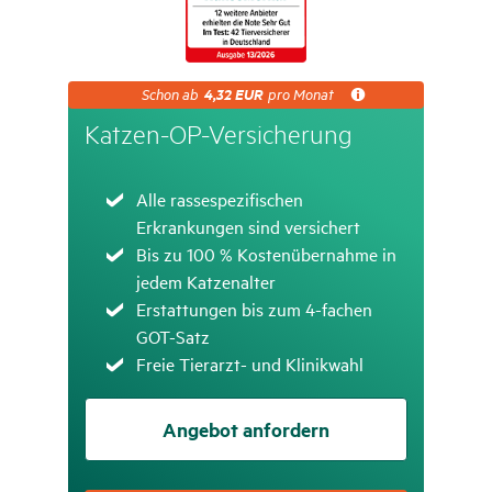
Schon
4,32 EUR
Schon ab
pro Monat
ab
4,32
Katzen-OP-Versi­che­rung
EUR
pro
Monat
Zutreffend
Alle rassespezifischen
Erkrankungen sind versichert
Zutreffend
Bis zu 100 % Kostenübernahme in
jedem Katzenalter
Zutreffend
Erstattungen bis zum 4-fachen
GOT-Satz
Zutreffend
Freie Tierarzt- und Klinikwahl
Angebot anfordern