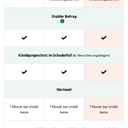
Stabiler Beitrag
Zutref­
Zutref­
Zutref­
fend
fend
fend
Kündi­gungs­schutz im Scha­den­fall
ab Versi­che­rungs­be­ginn
Zutref­
Zutref­
Zutref­
fend
fend
fend
Warte­zeit
1 Monat, bei Unfall:
1 Monat, bei Unfall:
1 Monat, bei Unfall:
keine
keine
keine