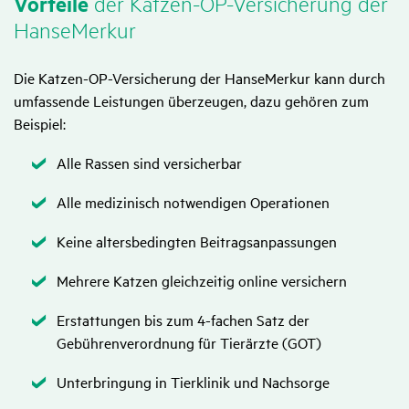
Vorteile
der Katzen-OP-Versi­che­rung der
HanseMerkur
Die Katzen-OP-Versicherung der HanseMerkur kann durch
umfassende Leistungen überzeugen, dazu gehören zum
Beispiel:
Zutreffend
Alle Rassen sind versicherbar
Zutreffend
Alle medizinisch notwendigen Operationen
Zutreffend
Keine altersbedingten Beitragsanpassungen
Zutreffend
Mehrere Katzen gleichzeitig online versichern
Zutreffend
Erstattungen bis zum 4-fachen Satz der
Gebührenverordnung für Tierärzte (GOT)
Zutreffend
Unterbringung in Tierklinik und Nachsorge