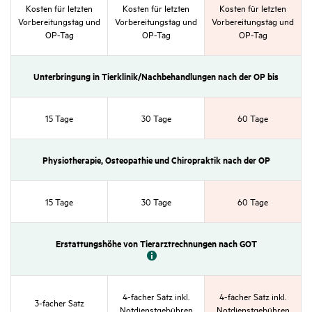
Kosten für letzten
Kosten für letzten
Kosten für letzten
Vorbe­rei­tungstag und
Vorbe­rei­tungstag und
Vorbe­rei­tungstag und
OP-Tag
OP-Tag
OP-Tag
Unter­brin­gung in Tier­klinik/​Nach­be­hand­lungen nach der OP bis
15 Tage
30 Tage
60 Tage
Physio­the­rapie, Osteo­pa­thie und Chiro­praktik nach der OP
15 Tage
30 Tage
60 Tage
Erstat­tungs­höhe von Tier­arzt­rech­nungen nach GOT
4-facher Satz inkl.
4-facher Satz inkl.
3-facher Satz
Notdienst­ge­bühren
Notdienst­ge­bühren