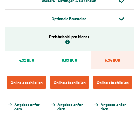
Weitere Leis­tungen & Garan­tien
Optio­nale Bausteine
Preis­bei­spiel pro Monat
4,32 EUR
5,83 EUR
6,34 EUR
Online abschließen
Online abschließen
Online abschließen
Angebot anfor­
Angebot anfor­
Angebot anfor­
dern
dern
dern