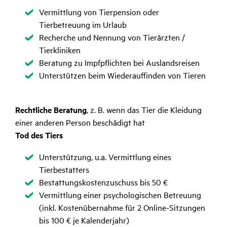
Zutreffend
Vermittlung von Tierpension oder
Tierbetreuung im Urlaub
Zutreffend
Recherche und Nennung von Tierärzten /
Tierkliniken
Zutreffend
Beratung zu Impfpflichten bei Auslandsreisen
Zutreffend
Unterstützen beim Wiederauffinden von Tieren
Rechtliche Beratung
,
z. B. wenn das Tier die Kleidung
einer anderen Person beschädigt hat
Tod des Tiers
Zutreffend
Unterstützung, u.a. Vermittlung eines
Tierbestatters
Zutreffend
Bestattungskostenzuschuss bis 50 €
Zutreffend
Vermittlung einer psychologischen Betreuung
(inkl. Kostenübernahme für 2 Online-Sitzungen
bis 100 € je Kalenderjahr)