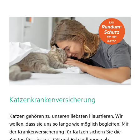
Der
Der
Rundum-
Rundum-
Schutz
Schutz
für
für die
die
Katze
Katze
Katzen­kran­ken­ver­si­che­rung
Katzen gehören zu unseren liebsten Haustieren. Wir
wollen, dass sie uns so lange wie möglich begleiten. Mit
der Krankenversicherung für Katzen sichern Sie die
Kosten für Tierarzt, OP und Behandlungen ab.