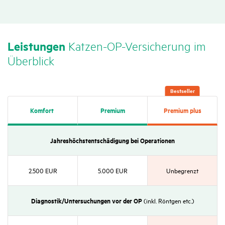
Leis­tungen
Katzen-OP-Versi­che­rung im
Über­blick
Best­seller
Komfort
Premium
Premium plus
Jahres­höchs­tent­schä­di­gung bei Opera­tionen
2.500 EUR
5.000 EUR
Unbe­grenzt
Diagnostik/​Unter­su­chungen vor der OP
(inkl. Röntgen etc.)