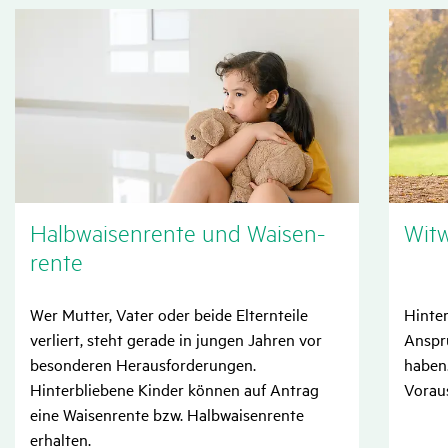
Halb­wai­sen­rente und Waisen­
Witw
rente
Wer Mutter, Vater oder beide Elternteile
Hinter
verliert, steht gerade in jungen Jahren vor
Anspr
besonderen Herausforderungen.
haben.
Hinterbliebene Kinder können auf Antrag
Vorau
eine Waisenrente bzw. Halbwaisenrente
erhalten.