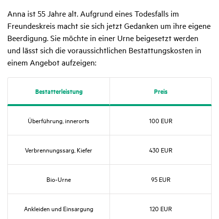
Anna ist 55 Jahre alt. Aufgrund eines Todesfalls im
Freundeskreis macht sie sich jetzt Gedanken um ihre eigene
Beerdigung. Sie möchte in einer Urne beigesetzt werden
und lässt sich die voraussichtlichen Bestattungskosten in
einem Angebot aufzeigen:
Bestat­ter­leis­tung
Preis
Über­füh­rung, inner­orts
100 EUR
Verbren­nungs­sarg, Kiefer
430 EUR
Bio-Urne
95 EUR
Ankleiden und Eins­ar­gung
120 EUR