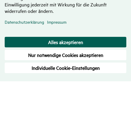
Bewer­tungen
– Trans­pa­renz ist uns wichtig
4.7
/
5