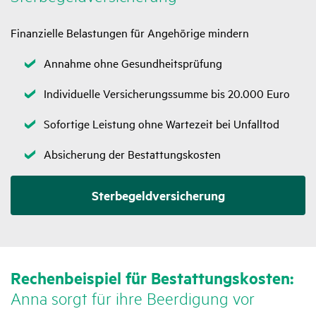
Finanzielle Belastungen für Angehörige mindern
Zutreffend
Annahme ohne Gesundheitsprüfung
Zutreffend
Individuelle Versicherungssumme bis 20.000 Euro
Zutreffend
Sofortige Leistung ohne Wartezeit bei Unfalltod
Zutreffend
Absicherung der Bestattungskosten
Sterbegeldversicherung
Rechen­bei­spiel für Bestat­tungs­kosten:
Anna sorgt für ihre Beer­di­gung vor