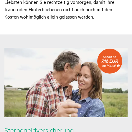
Liebsten können Sie rechtzeitig vorsorgen, damit Ihre
trauernden Hinterbliebenen nicht auch noch mit den
Kosten wohlmöglich allein gelassen werden.
Schon
Schon ab
ab
7,16 EUR
7,16
im Monat
EUR
im
Monat
Ster­be­geld­ver­si­che­rung