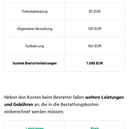
Toten­be­klei­dung
50 EUR
Allge­meine Verwal­tung
130 EUR
Aufbah­rung
160 EUR
Summe Bestat­ter­leis­tungen
1.085 EUR
Neben den Kosten beim Bestatter fallen
weitere Leistungen
und Gebühren
an, die in die Bestattungskosten
einberechnet werden müssen:
Leis­tungen
Preis