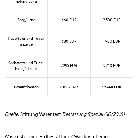
hofs­nut­zung
Sarg/​Urne
660 EUR
2.500 EUR
Trau­er­feier und Todes­
680 EUR
1.900 EUR
an­zeige
Grab­stätte und Fried­
2.295 EUR
9.740 EUR
hofs­gärt­nerei
Gesamt­kosten
5.803 EUR
19.740 EUR
Quelle:
Stiftung Warentest
Bestattung Spezial (10/2016)
Was kostet eine Erdbestattung? Was kostet eine