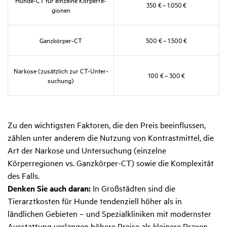
Hunde-CT für einzelne Körper­re­
350 € – 1.050 €
gionen
Ganz­körper-CT
500 € – 1.500 €
Narkose (zusätz­lich zur CT-Unter­
100 € – 300 €
su­chung)
Zu den wichtigsten Faktoren, die den Preis beeinflussen,
zählen unter anderem die Nutzung von Kontrastmittel, die
Art der Narkose und Untersuchung (einzelne
Körperregionen vs. Ganzkörper-CT) sowie die Komplexität
des Falls.
Denken Sie auch daran:
In Großstädten sind die
Tierarztkosten für Hunde tendenziell höher als in
ländlichen Gebieten – und Spezialkliniken mit modernster
Ausstattung verlangen höhere Preise als kleinere Praxen.