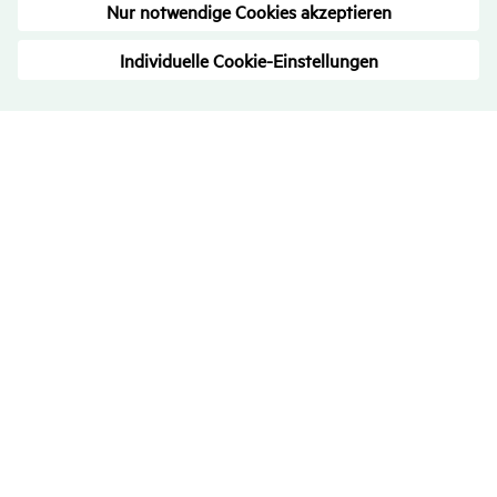
Bewer­tungen
– Trans­pa­renz ist uns wichtig
4.7
/
5
713
Rezensionen
Alle Bewertungen
über eKomi