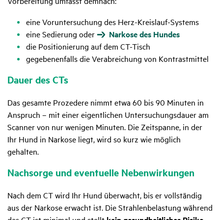
Vorbereitung umfasst demnach:
eine Voruntersuchung des Herz-Kreislauf-Systems
eine Sedierung oder
Narkose des Hundes
die Positionierung auf dem CT-Tisch
gegebenenfalls die Verabreichung von Kontrastmittel
Dauer des CTs
Das gesamte Prozedere nimmt etwa 60 bis 90 Minuten in
Anspruch – mit einer eigentlichen Untersuchungsdauer am
Scanner von nur wenigen Minuten. Die Zeitspanne, in der
Ihr Hund in Narkose liegt, wird so kurz wie möglich
gehalten.
Nach­sorge und even­tu­elle Neben­wir­kungen
Nach dem CT wird Ihr Hund überwacht, bis er vollständig
aus der Narkose erwacht ist. Die Strahlenbelastung während
des CT ist minimal und stellt
kein gesundheitliches Risiko