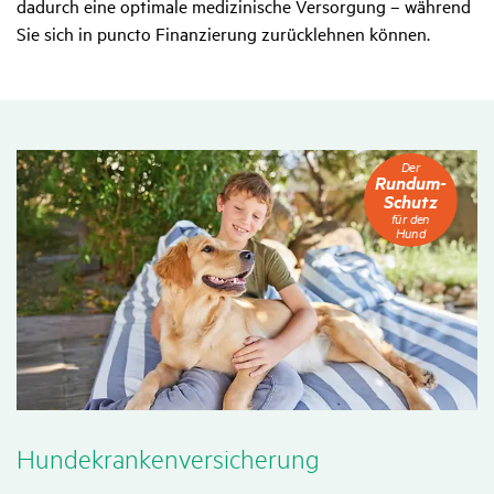
dadurch eine optimale medizinische Versorgung – während
Sie sich in puncto Finanzierung zurücklehnen können.
Der
Der
Rundum-
Rundum-
Schutz
Schutz
für
für den
den
Hund
Hund
Hunde­kran­ken­ver­si­che­rung