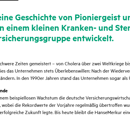
ine Geschichte von Pionier­geist 
 einem kleinen Kranken- und Ster­be
i­che­rungs­gruppe entwi­ckelt.
chwere Zeiten gemeistert – von Cholera über zwei Weltkriege bi
ewies das Unternehmen stets Überlebenswillen: Nach der Wiederv
ländern. In den 1990er Jahren stand das Unternehmen sogar al
ende
nem beispiellosen Wachstum die deutsche Versicherungswirtscha
 wobei die Rekordwerte der Vorjahre regelmäßig übertroffen w
ne erfolgreiche Zukunft legte. Bis heute bleibt die HanseMerkur e