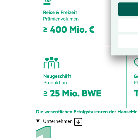
Die wesent­li­chen Erfolgs­fak­toren der HanseMe
Unternehmen