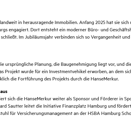
landweit in herausragende Immobilien. Anfang 2025 hat sie sich
s engagiert. Dort entsteht ein moderner Büro- und Geschäftsha
chließt. Im Jubiläumsjahr verbinden sich so Vergangenheit und 
ursprüngliche Planung, die Baugenehmigung liegt vor, und die 
as Projekt wurde für ein Investmentvehikel erworben, an dem sich
lich die Fortführung des Projekts durch die HanseMerkur.
naus
ert sich die HanseMerkur weiter als Sponsor und Förderer in Spo
rd Sautter leitet die Initiative Finanzplatz Hamburg und förder
tuhl für Versicherungsmanagement an der HSBA Hamburg School 