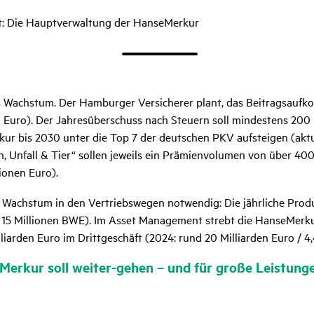
t: Die Hauptverwaltung der HanseMerkur
es Wachstum. Der Hamburger Versicherer plant, das Beitragsaufk
en Euro). Der Jahresüberschuss nach Steuern soll mindestens 200 
kur bis 2030 unter die Top 7 der deutschen PKV aufsteigen (aktue
n, Unfall & Tier“ sollen jeweils ein Prämienvolumen von über 400
lionen Euro).
es Wachstum in den Vertriebswegen notwendig: Die jährliche Produ
s 15 Millionen BWE). Im Asset Management strebt die HanseMerk
liarden Euro im Drittgeschäft (2024: rund 20 Milliarden Euro / 4,
Merkur soll weiter-gehen – und für große Leis­tungen