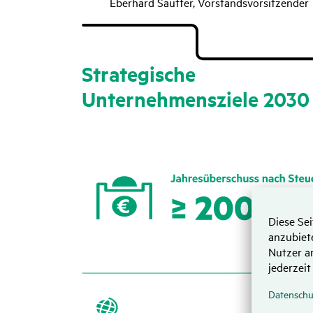
Eberhard Sautter, Vorstandsvorsitzender
Stra­te­gi­sche
Unter­neh­mens­ziele 2030