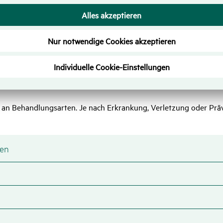
 Rahmen der
Hunde-Vorsorge
Physiotherapie zur Prävention 
 der Hunde-Physio­the­rapie
l an Behandlungsarten. Je nach Erkrankung, Verletzung oder Prä
gen