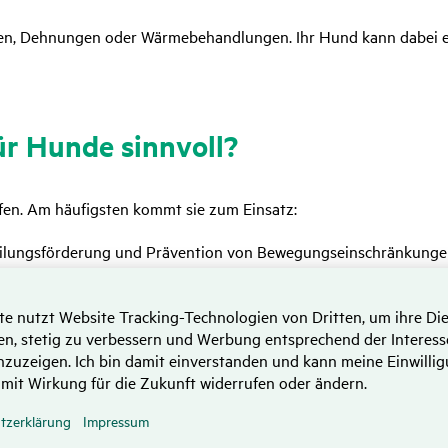
n, Dehnungen oder Wärmebehandlungen. Ihr Hund kann dabei en
ür Hunde sinn­voll?
lfen. Am häufigsten kommt sie zum Einsatz:
ilungsförderung und Prävention von Bewegungseinschränkunge
ndscheibenvorfällen oder Hüftdysplasie) zur Schmerzlinderung u
er Überbelastungen.
sserung der Bewegungsabläufe und Stabilisierung der Muskulatu
ät und zur Förderung der Bewegungsfreude.