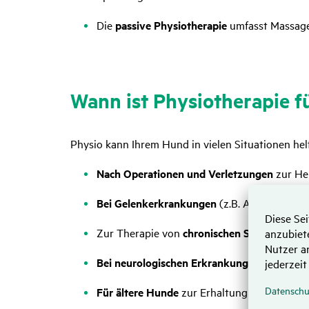
Die
passive Physiotherapie
umfasst Massage
Wann ist Physio­the­rapie f
Physio kann Ihrem Hund in vielen Situationen he
Nach Operationen und Verletzungen
zur He
Bei Gelenkerkrankungen
(z.B. Arthrose, Ba
Zur Therapie von
chronischen Schmerzen
od
Bei neurologischen Erkrankungen
zur Verbe
Für ältere Hunde
zur Erhaltung der Mobilit