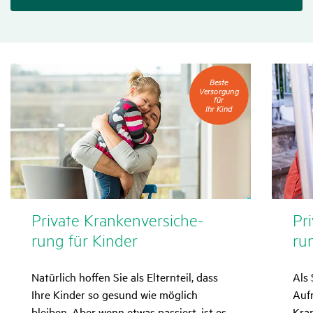
Beste
Beste
Versorgung
Versorgung
für
für
Ihr
Ihr Kind
Kind
Private Kran­ken­ver­si­che­
Pri
rung für Kinder
ru
Natürlich hoffen Sie als Elternteil, dass
Als 
Ihre Kinder so gesund wie möglich
Auf
bleiben. Aber wenn etwas passiert, ist es
Kra