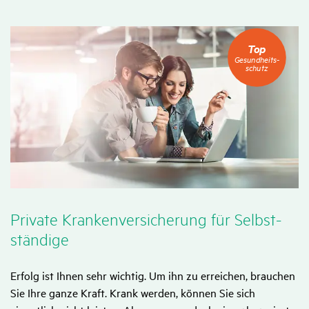
Top
Top
Gesundheitsschutz
Gesundheits­
schutz
Private Kran­ken­ver­si­che­rung für Selbst­
stän­dige
Erfolg ist Ihnen sehr wichtig. Um ihn zu erreichen, brauchen
Sie Ihre ganze Kraft. Krank werden, können Sie sich