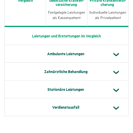
ver­si­che­rung
che­rung
Fest­ge­legte Leis­tungen
Indi­vi­du­elle Leis­tungen
als Kassen­pa­tient
als Privat­pa­tient
Leis­tungen und Erstat­tungen im Vergleich
Ambu­lante Leis­tungen
Zahn­ärzt­liche Behand­lung
Statio­näre Leis­tungen
Verdienst­aus­fall