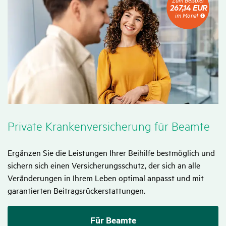
Zum Beispiel
Beispiel
267,14 EUR
267,14
im Monat
EUR
im
Monat
Private Kran­ken­ver­si­che­rung für Beamte
Ergänzen Sie die Leis­tungen Ihrer Beihilfe best­mög­lich und
sichern sich einen Versi­che­rungs­schutz, der sich an alle
Verän­de­rungen in Ihrem Leben optimal anpasst und mit
garan­tierten Beitrags­rück­erstat­tungen.
Für Beamte