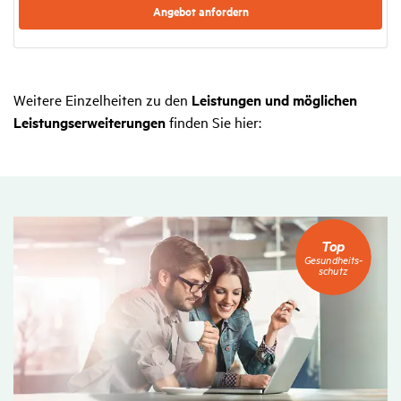
Angebot anfor­dern
Weitere Einzelheiten zu den
Leistungen und möglichen
Leistungserweiterungen
finden Sie hier:
Top
Top
Gesundheitsschutz
Gesundheits­
schutz