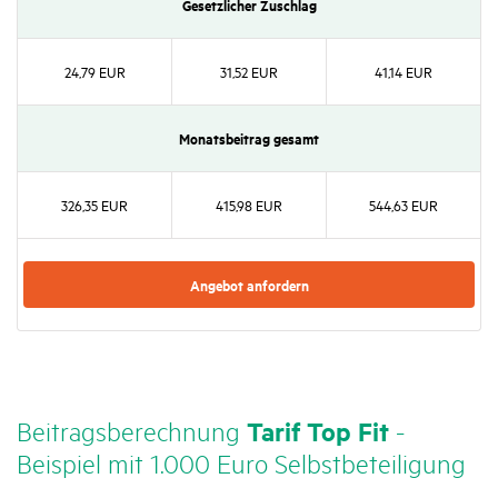
Gesetz­li­cher Zuschlag
24,79 EUR
31,52 EUR
41,14 EUR
Monats­bei­trag gesamt
326,35 EUR
415,98 EUR
544,63 EUR
Angebot anfor­dern
Beitrags­be­rech­nung
Tarif Top Fit
-
Beispiel mit 1.000 Euro Selbst­be­tei­li­gung