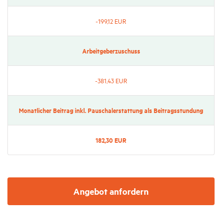
-199,12 EUR
Arbeit­ge­ber­zu­schuss
-381,43 EUR
Monat­li­cher Beitrag inkl. Pauscha­ler­stat­tung als Beitrags­stun­dung
182,30 EUR
Angebot anfordern