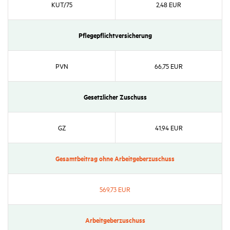
KUT/​75
2,48 EUR
Pfle­ge­pflicht­ver­si­che­rung
PVN
66,75 EUR
Gesetz­li­cher Zuschuss
GZ
41,94 EUR
Gesamt­bei­trag ohne Arbeit­ge­ber­zu­schuss
569,73 EUR
Arbeit­ge­ber­zu­schuss