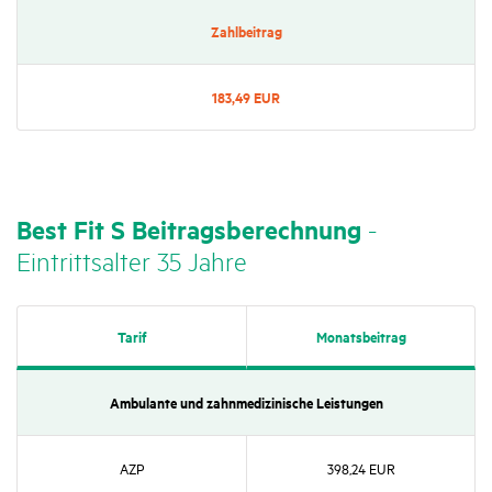
Zahl­bei­trag
183,49 EUR
Best Fit S Beitrags­be­rech­nung
-
Eintritts­alter 35 Jahre
Tarif
Monats­bei­trag
Ambu­lante und zahn­me­di­zi­ni­sche Leis­tungen
AZP
398,24 EUR