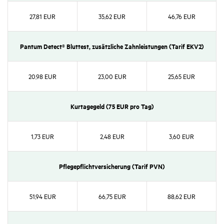
27,81 EUR
35,62 EUR
46,76 EUR
Pantum Detect® Blut­test, zusätz­liche Zahn­leis­tungen (Tarif EKV2)
20,98 EUR
23,00 EUR
25,65 EUR
Kurta­ge­geld (75 EUR pro Tag)
1,73 EUR
2,48 EUR
3,60 EUR
Pfle­ge­pflicht­ver­si­che­rung (Tarif PVN)
51,94 EUR
66,75 EUR
88,62 EUR