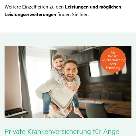
Weitere Einzelheiten zu den
Leistungen und möglichen
Leistungserweiterungen
finden Sie hier:
Mit
Mit
Rabatt,
Rabatt,
Rückerstattung
Rückerstattung
oder
oder
Stundung
Stundung
Private Kran­ken­ver­si­che­rung für Ange­