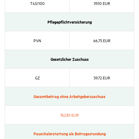
T43/​100
39,10 EUR
Pfle­ge­pflicht­ver­si­che­rung
PVN
66,75 EUR
Gesetz­li­cher Zuschuss
GZ
59,72 EUR
Gesamt­bei­trag ohne Arbeit­ge­ber­zu­schuss
762,85 EUR
Pauscha­ler­stat­tung als Beitrags­stun­dung