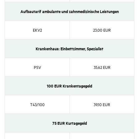
Aufbau­tarif ambu­lante und zahn­me­di­zi­ni­sche Leis­tungen
EKV2
23,00 EUR
Kran­ken­haus: Einbett­zimmer, Spezia­list
PSV
35,62 EUR
100 EUR Kran­ken­ta­ge­geld
T43/​100
39,10 EUR
75 EUR Kurta­ge­geld