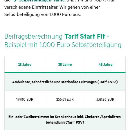
verschiedene Eintrittsalter. Wir gehen von einer
Selbstbeteiligung von 1.000 Euro aus.
Beitrags­be­rech­nung
Tarif Start Fit
-
Beispiel mit 1.000 Euro Selbst­be­tei­li­gung
25 Jahre
35 Jahre
45 Jahre
Ambu­lante, zahn­ärzt­liche und statio­näre Leis­tungen (Tarif KVS3)
199,10 EUR
256,61 EUR
338,86 EUR
Ein- oder Zwei­bett­zimmer im Kran­ken­haus inkl. Chef­arzt-/​Spezia­lis­ten­
be­hand­lung (Tarif PSV)