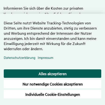
Informieren Sie sich über die Kosten zur privaten
Krankenversicherung im Alter. Erfahren Sie mehr zu
Alterungsrückstellungen und Beitragsentlastungstarifen.
PKV im Alter
Private Kran­ken­ver­si­che­rung: Kosten
senken – Wie geht das?
Wer die Kosten zur Krankenversicherung senken möchte,
hat
als gesetzlich Versicherter kaum eine Chance
. Der
Beitragssatz und die Beitragsbemessungsgrenze werden
vom Gesetzgeber vorgegeben, zudem können
Krankenkassen Zusatzbeiträge erheben. Gleichzeitig