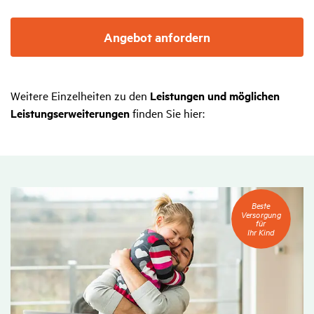
Angebot anfordern
Weitere Einzelheiten zu den
Leistungen und möglichen
Leistungserweiterungen
finden Sie hier:
Beste
Beste
Versorgung
Versorgung
für
für
Ihr
Ihr Kind
Kind