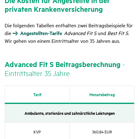
Die Kosten für Ange­stellte in der
privaten Kran­ken­ver­si­che­rung
Die folgenden Tabellen enthalten zwei Beitragsbeispiele für
die
Angestellten-Tarife
Advanced Fit S
und
Best Fit S
.
Wir gehen von einem Eintrittsalter von 35 Jahren aus.
Advanced Fit S Beitrags­be­rech­nung
-
Eintritts­alter 35 Jahre
Tarif
Monats­bei­trag
Ambu­lante, statio­näre und zahn­ärzt­liche Leis­tungen
KVP
360,84 EUR