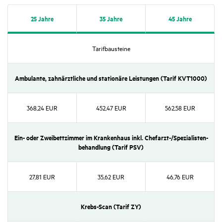
25 Jahre
35 Jahre
45 Jahre
Tarif­bau­steine
Ambu­lante, zahn­ärzt­liche und statio­näre Leis­tungen (Tarif KVT1000)
368,24 EUR
452,47 EUR
562,58 EUR
Ein- oder Zwei­bett­zimmer im Kran­ken­haus inkl. Chef­arzt-/​Spezia­lis­ten­
be­hand­lung (Tarif PSV)
27,81 EUR
35,62 EUR
46,76 EUR
Krebs-Scan (Tarif ZY)