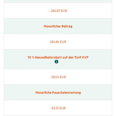
- 284,87 EUR
Monat­li­cher Beitrag
284,86 EUR
10 % Gesund­heits­ra­batt auf den Tarif KVP
-18,04 EUR
Monat­liche Pauscha­ler­stat­tung
-83,33 EUR