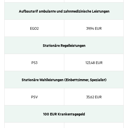
Aufbau­tarif ambu­lante und zahn­me­di­zi­ni­sche Leis­tungen
EGO2
39,94 EUR
Statio­näre Regel­leis­tungen
PS3
123,48 EUR
Statio­näre Wahl­leis­tungen (Einbett­zimmer, Spezia­list)
PSV
35,62 EUR
100 EUR Kran­ken­ta­ge­geld