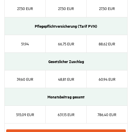
27,50 EUR
27,50 EUR
27,50 EUR
Pfle­ge­pflicht­ver­si­che­rung (Tarif PVN)
51,94
66,75 EUR
88,62 EUR
Gesetz­li­cher Zuschlag
39,60 EUR
48,81 EUR
60,94 EUR
Monats­bei­trag gesamt
515,09 EUR
631,15 EUR
786,40 EUR