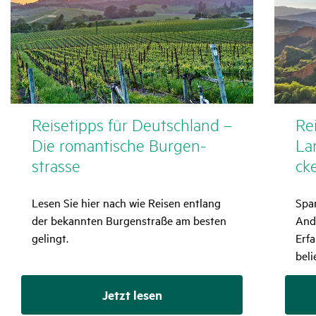
Reise­tipps für Deutsch­land –
Rei
Die roman­ti­sche Burgen­
La
strasse
ck
Lesen Sie hier nach wie Reisen entlang
Spa
der bekannten Burgenstraße am besten
And
gelingt.
Erfa
beli
Jetzt lesen