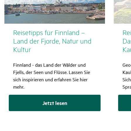
Reise­tipps für Finn­land –
Rei
Land der Fjorde, Natur und
Da
Kultur
Ka
Finnland - das Land der Wälder und
Geo
Fjells, der Seen und Flüsse. Lassen Sie
Kau
sich inspirieren und erfahren Sie hier
Sich
mehr.
Spr
Jetzt lesen