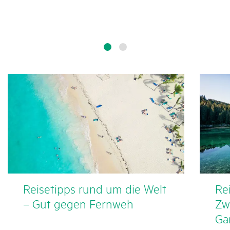
Reise­tipps rund um die Welt
Rei
– Gut gegen Fernweh
Zw
Ga