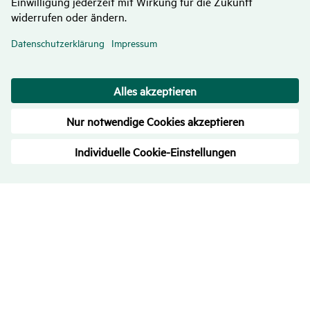
Bewer­tungen
– Trans­pa­renz ist uns wichtig
4.7
/
5