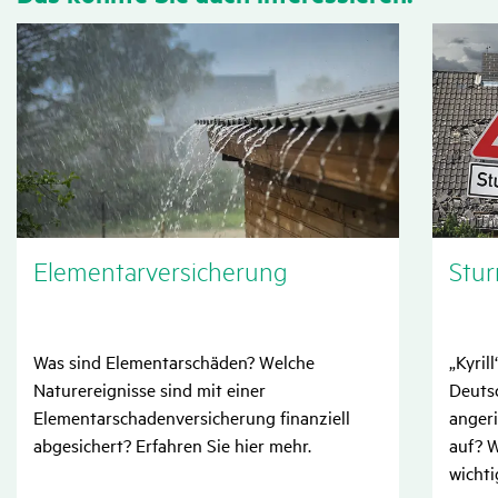
Elemen­tar­ver­si­che­rung
Stur
Was sind Elementarschäden? Welche
„Kyril
Naturereignisse sind mit einer
Deuts
Elementarschadenversicherung finanziell
anger
abgesichert? Erfahren Sie hier mehr.
auf? W
wicht