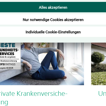
re Top Versi­che­rungen
ivate Kran­ken­ver­si­che­
Un
ung