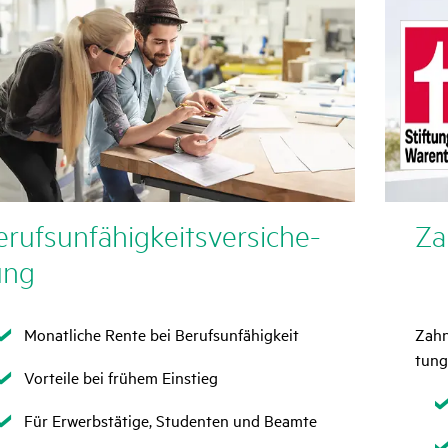
rufs­un­fä­hig­keits­ver­si­che­
Zah
ung
Zutreffend
Monatliche Rente bei Berufsunfähigkeit
Zahn­
tun
Zutreffend
Vorteile bei frühem Einstieg
Zutreffend
Für Erwerbstätige, Studenten und Beamte