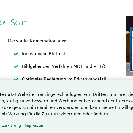
bs-Scan
Die starke Kombination aus:
Zutreffend
Innovativem Bluttest
Zutreffend
Bildgebenden Verfahren MRT und PET/CT
Zutreffend
Optimaler Begleitung im Erkrankungsfall
Zutreffend
Durchgängig medizinischer Betreuung und
Beratung
Krebs-Scan