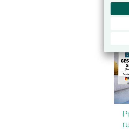
Unse
Pr
r