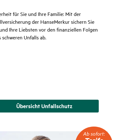
erheit für Sie und Ihre Familie: Mit der
llversicherung der HanseMerkur sichern Sie
 und Ihre Liebsten vor den finanziellen Folgen
s schweren Unfalls ab.
Übersicht Unfallschutz
Ab
Ab sofort:
sofort: