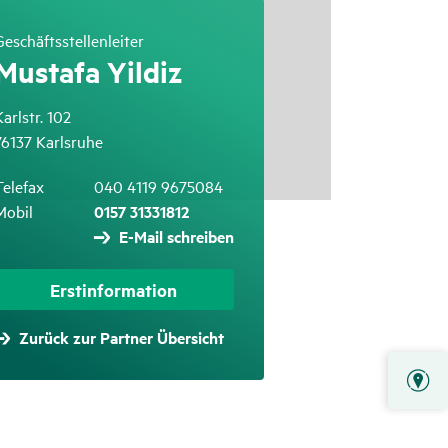
Geschäftsstellenleiter
Mustafa Yildiz
Karlstr. 102
76137 Karlsruhe
Telefax
040 4119 9675084
Mobil
0157 31331812
E-Mail schreiben
Erstinformation
Zurück zur Partner Übersicht