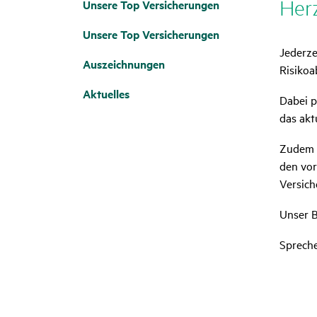
Herz
Unsere Top Versi­che­rungen
Unsere Top Versi­che­rungen
Jederze
Auszeich­nungen
Risiko
Aktu­elles
Dabei p
das akt
Zudem b
den vor
Versich
Unser B
Spreche