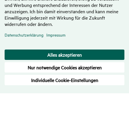
Bewer­tungen
– Trans­pa­renz ist uns wichtig