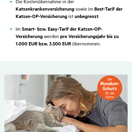
Die Kostenübernahme in der
Katzenkrankenversicherung
sowie im
Best-Tarif der
Katzen-OP-Versicherung
ist
unbegrenzt
.
Im
Smart- bzw. Easy-Tarif der Katzen-OP-
Versicherung
werden
pro Versicherungsjahr bis zu
1.000 EUR bzw. 3.500 EUR
übernommen.
Der
Der
Rundum-
Rundum-
Schutz
Schutz
für
für die
die
Katze
Katze