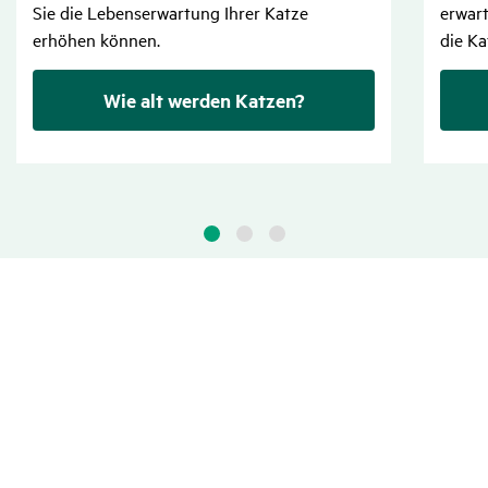
Sie die Lebenserwartung Ihrer Katze
erwart
erhöhen können.
die Ka
Wie alt werden Katzen?