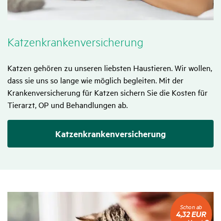
Katzen­kran­ken­ver­si­che­rung
Katzen gehören zu unseren liebsten Haustieren. Wir wollen,
dass sie uns so lange wie möglich begleiten. Mit der
Krankenversicherung für Katzen sichern Sie die Kosten für
Tierarzt, OP und Behandlungen ab.
Katzenkranken­versicherung
Schon
Schon ab
ab
4,32 EUR
4,32