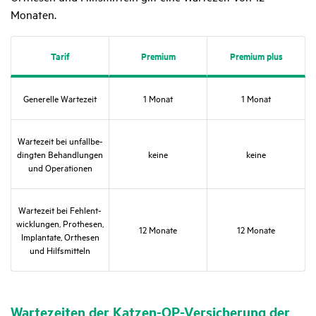
Monaten.
Tarif
Premium
Premium plus
Gene­relle Warte­zeit
1 Monat
1 Monat
Warte­zeit bei unfall­be­
dingten Behand­lungen
keine
keine
und Opera­tionen
Warte­zeit bei Fehl­ent­
wick­lungen, Prothesen,
12 Monate
12 Monate
Implan­tate, Orthesen
und Hilfs­mit­teln
Warte­zeiten der Katzen-OP-Versi­che­rung der