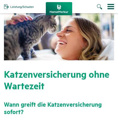
Leistung/Schaden
Katzen­ver­si­che­rung ohne
Warte­zeit
Wann greift die Katzen­ver­si­che­rung
sofort?