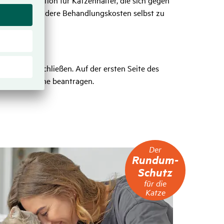
ist eine Option für Katzenhalter, die sich gegen
outine- und andere Behandlungskosten selbst zu
.
 Katzen abschließen. Auf der ersten Seite des
mtpfoten online beantragen.
Der
Der
Rundum-
Rundum-
Schutz
Schutz
für
für die
die
Katze
Katze