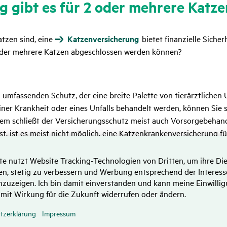
ng gibt es für 2 oder mehrere Katz
tzen sind, eine
Katzenversicherung
bietet finanzielle Siche
 oder mehrere Katzen abgeschlossen werden können?
n umfassenden Schutz, der eine breite Palette von tierärztlich
ner Krankheit oder eines Unfalls behandelt werden, können Sie s
dem schließt der Versicherungsschutz meist auch Vorsorgebeha
ist, ist es meist nicht möglich, eine Katzenkrankenversicherung f
lerdings Vorteile haben, wenn Sie die Katzenversicherung für m
Ansprechpartner und sparen Zeit beim Versicherungsantrag.
herung bezieht sich eine
Katzen-OP-Versicherung
speziell au
 die Narkose sowie die Vor- und Nachsorge mit ein. Diese Art von 