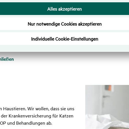
tet dementsprechend jedoch einen kleineren Leistungsumfang. Sie 
Operationen absichern möchten, während sie bereit sind, die R
l nicht möglich, mehrere Katzen über einen Vertrag zu versichern
der HanseMerkur
enversicherung als auch die OP-Versicherung für 2 oder mehrere
ählen und so zeitgleich eine Katzenversicherung für all Ihre Sa
hließen
 Haustieren. Wir wollen, dass sie uns
t der Krankenversicherung für Katzen
t, OP und Behandlungen ab.