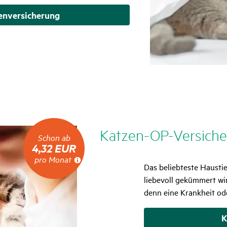
n­versicherung
Katzen-OP-Versi­che
Schon
Schon ab
ab
4,32 EUR
4,32
pro Monat
EUR
Das beliebteste Haustie
pro
liebevoll gekümmert wir
Monat
denn eine Krankheit ode
K