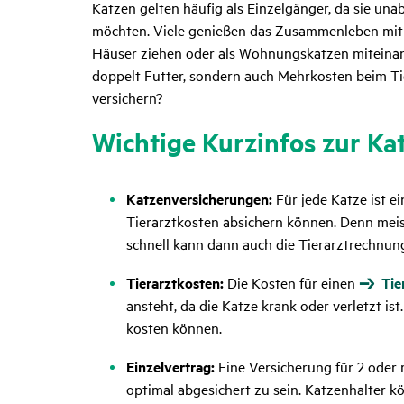
Katzen gelten häufig als Einzelgänger, da sie una
möchten. Viele genießen das Zusammenleben mit e
Häuser ziehen oder als Wohnungskatzen miteinande
doppelt Futter, sondern auch Mehrkosten beim Tie
versichern?
Wich­tige Kurz­infos zur Ka
Katzenversicherungen:
Für jede Katze ist 
Tierarztkosten absichern können. Denn meis
schnell kann dann auch die Tierarztrechnu
Tierarztkosten:
Die Kosten für einen
Tie
ansteht, da die Katze krank oder verletzt i
kosten können.
Einzelvertrag:
Eine Versicherung für 2 oder 
optimal abgesichert zu sein. Katzenhalter kö