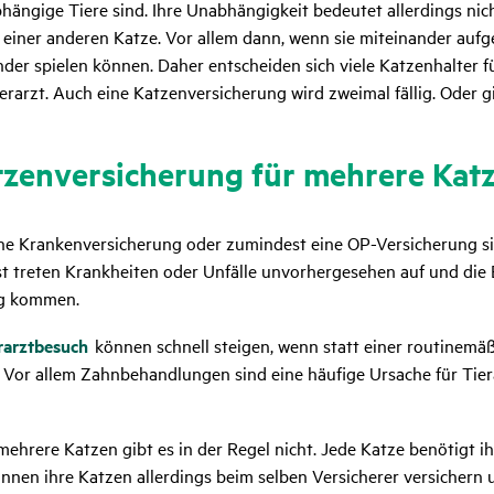
bhängige Tiere sind. Ihre Unabhängigkeit bedeutet allerdings nic
iner anderen Katze. Vor allem dann, wenn sie miteinander aufg
r spielen können. Daher entscheiden sich viele Katzenhalter fü
rarzt. Auch eine Katzenversicherung wird zweimal fällig. Oder gi
tzen­ver­si­che­rung für mehrere Kat
eine Krankenversicherung oder zumindest eine OP-Versicherung si
t treten Krankheiten oder Unfälle unvorhergesehen auf und die
ng kommen.
rarztbesuch
können schnell steigen, wenn statt einer routinem
st. Vor allem Zahnbehandlungen sind eine häufige Ursache für Ti
mehrere Katzen gibt es in der Regel nicht. Jede Katze benötigt i
nnen ihre Katzen allerdings beim selben Versicherer versichern u