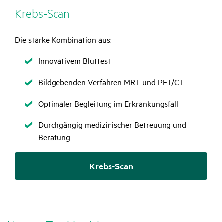
Krebs-Scan
Die starke Kombination aus:
Zutreffend
Innovativem Bluttest
Zutreffend
Bildgebenden Verfahren MRT und PET/CT
Zutreffend
Optimaler Begleitung im Erkrankungsfall
Zutreffend
Durchgängig medizinischer Betreuung und
Beratung
Krebs-Scan