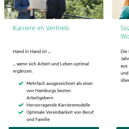
Karriere im Vertrieb
So
Wo
Hand in Hand ist ...
Die 
Jah
... wenn sich Arbeit und Leben optimal
aus 
ergänzen.
und 
übe
Zutreffend
Mehrfach ausgezeichnet als einer
von Hamburgs besten
Arbeitgebern
Zutreffend
Hervorragende Karrieremodelle
Zutreffend
Optimale Vereinbarkeit von Beruf
und Familie