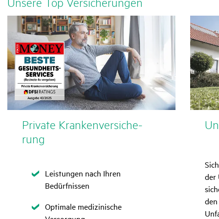
Unsere Top Versi­che­rungen
Private Kran­ken­ver­si­che­
Unf
rung
Sich
Zutreffend
Leistungen nach Ihren
der
Bedürfnissen
sich
den 
Zutreffend
Optimale medizinische
Unfa
Versorgung