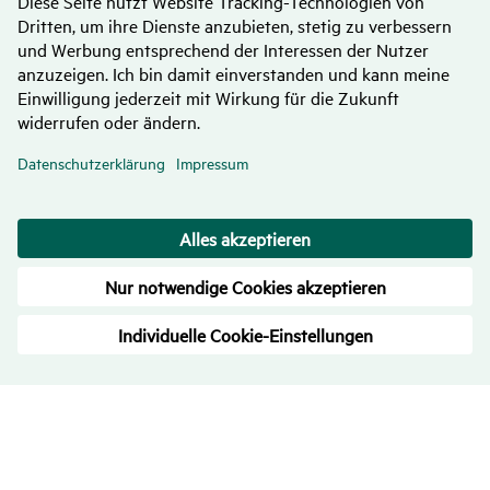
Bewer­tungen
– Trans­pa­renz ist uns wichtig