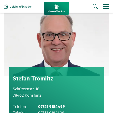
Leistung/Schaden
Stefan Trom­litz
Schützenstr. 18
78462 Konstanz
Telefon
07531 9184499
Telefax
07531 9184498