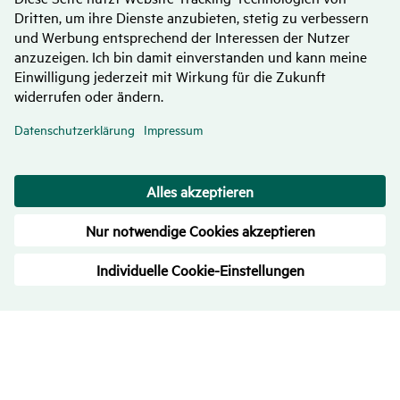
Bewer­tungen
– Trans­pa­renz ist uns wichtig