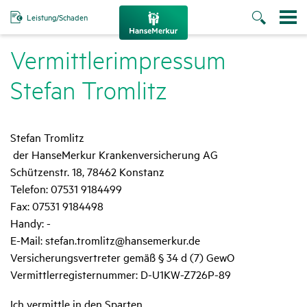
Leistung/Schaden
Vermitt­lerim­pressum
Stefan Trom­litz
Stefan Tromlitz
der HanseMerkur Krankenversicherung AG
Schützenstr. 18, 78462 Konstanz
Telefon: 07531 9184499
Fax: 07531 9184498
Handy: -
E-Mail: stefan.tromlitz@hansemerkur.de
Versicherungsvertreter gemäß § 34 d (7) GewO
Vermittlerregisternummer: D-U1KW-Z726P-89
Ich vermittle in den Sparten