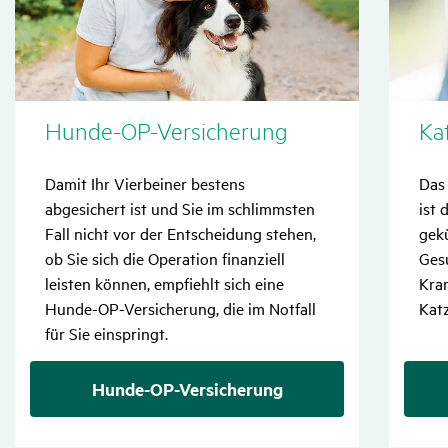
Hunde-OP-Versi­che­rung
Ka
Damit Ihr Vierbeiner bestens
Das 
abgesichert ist und Sie im schlimmsten
ist 
Fall nicht vor der Entscheidung stehen,
gekü
ob Sie sich die Operation finanziell
Gesu
leisten können, empfiehlt sich eine
Kran
Hunde-OP-Versicherung, die im Notfall
Katz
für Sie einspringt.
Hunde-OP-Versicherung