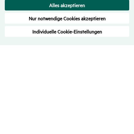
Bewer­tungen
– Trans­pa­renz ist uns wichtig
4.7
/
5
709
Rezensionen
Alle Bewertungen
über eKomi