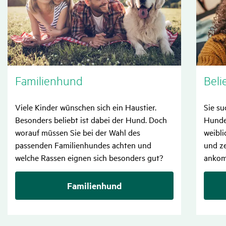
Fami­li­en­hund
Bel
Viele Kinder wünschen sich ein Haustier.
Sie su
Besonders beliebt ist dabei der Hund. Doch
Hunden
worauf müssen Sie bei der Wahl des
weibl
passenden Familienhundes achten und
und z
welche Rassen eignen sich besonders gut?
ankom
Familienhund