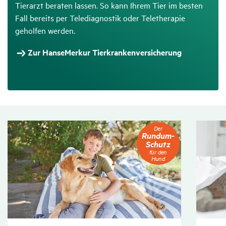
Tierarzt beraten lassen. So kann Ihrem Tier im besten
Fall bereits per Telediagnostik oder Teletherapie
geholfen werden.
Zur HanseMerkur Tierkrankenversicherung
Der
Der
Rundum-
Rundum-
Schutz
Schutz
für
für den
den
Hund
Hund