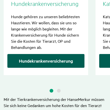
Hunde­kran­ken­ver­si­che­rung
Kat
Hunde gehören zu unseren beliebtesten
Kat
Haustieren. Wir wollen, dass sie uns so
Haus
lange wie möglich begleiten. Mit der
lang
Krankenversicherung für Hunde sichern
Kra
Sie die Kosten für Tierarzt, OP und
Sie 
Behandlungen ab.
Beh
Hundekranken­versicherung
Mit der Tierkrankenversicherung der HanseMerkur müssen
Sie sich keine Gedanken um hohe Kosten für den Tierarzt