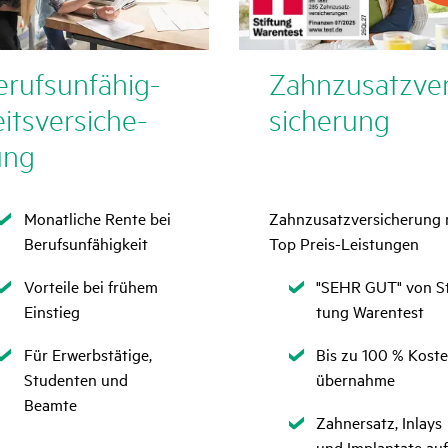
rufs­un­fä­hig­
Zahn­zu­satz­ve
its­ver­si­che­
si­che­rung
ung
Zutreffend
Monatliche Rente bei
Zahn­zu­satz­ver­si­che­rung
Berufsunfähigkeit
Top Preis-Leis­tungen
Zutreffend
Zutref­
Vorteile bei frühem
"SEHR GUT" von St
fend
Einstieg
tung Waren­test
Zutreffend
Zutref­
Für Erwerbstätige,
Bis zu 100 % Kost
fend
Studenten und
über­nahme
Beamte
Zutref­
Zahn­er­satz, Inlays
fend
und Implan­tate auf