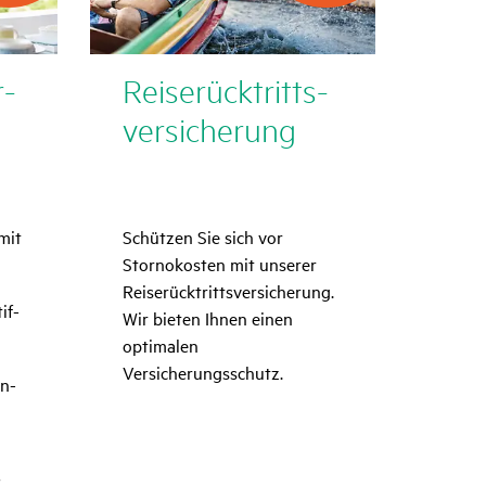
r­
Reise­rück­tritts­
ver­si­che­rung
 mit
Schützen Sie sich vor
Stornokosten mit unserer
Reiserücktrittsversicherung.
if­
Wir bieten Ihnen einen
optimalen
Versicherungsschutz.
en­