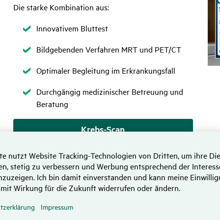
Die starke Kombination aus:
Zutreffend
Innovativem Bluttest
Zutreffend
Bildgebenden Verfahren MRT und PET/CT
Zutreffend
Optimaler Begleitung im Erkrankungsfall
Zutreffend
Durchgängig medizinischer Betreuung und
Beratung
Krebs-Scan