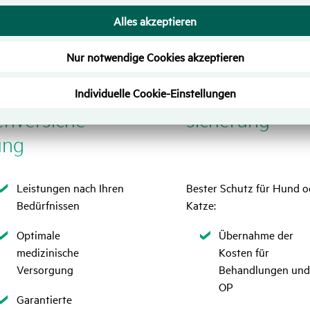
rivate Kran­
Tier­kran­ken­ve
n­ver­si­che­
si­che­rung
ung
Zutreffend
Leistungen nach Ihren
Bester Schutz für Hund o
Bedürfnissen
Katze:
Zutreffend
Zutreffend
Optimale
Übernahme der
medizinische
Kosten für
Versorgung
Behandlungen und
OP
Zutreffend
Garantierte