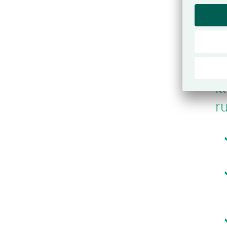
P
ke
r