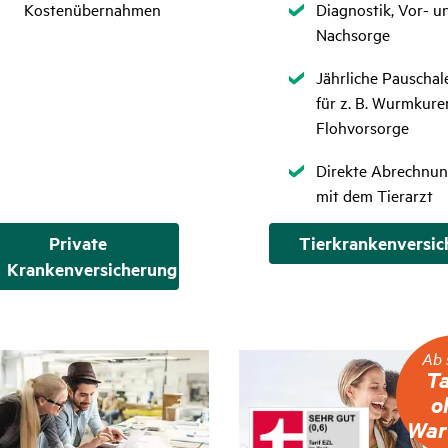
Zutreffend
Kostenübernahmen
Diagnostik, Vor- u
Nachsorge
Zutreffend
Jährliche Pauschal
für z. B. Wurmkure
Flohvorsorge
Zutreffend
Direkte Abrechnu
mit dem Tierarzt
Private
Tierkrankenversic
Krankenversicherung
Ab
Ab 
sofort
Ta
Tarife
o
ohne
War
Warte