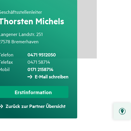
Geschäftsstellenleiter
Thorsten Michels
Langener Landstr. 251
27578 Bremerhaven
Telefon
0471 9512050
Telefax
0471 58714
Mobil
0171 2158714
E-Mail schreiben
Erstinformation
Zurück zur Partner Übersicht