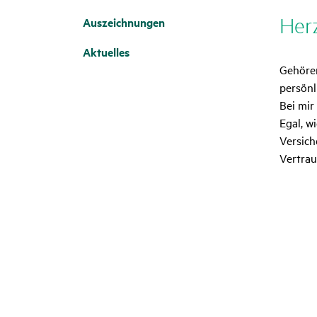
Herz
Auszeich­nungen
Aktu­elles
Gehören
persönl
Bei mir
Egal, w
Versich
Vertrau