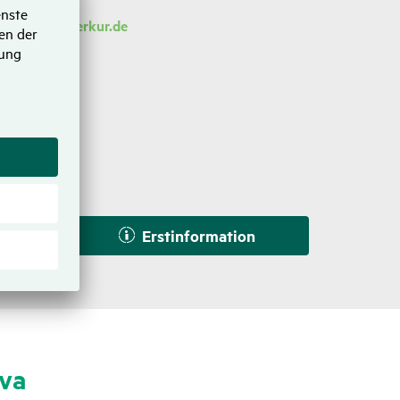
ova@hansemerkur.de
rn
Erstinformation
ova