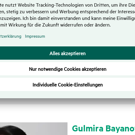
Mobil
0176 25180444
E-Mail
gulmira.bayan
Telefonisch
Montag - Freitag
10:00 - 18:00 Uhr
oder
Bitte den Termin vereinbaren​​​​​​​
Rückruf
Beratung anforde
Gulmira Baya­n