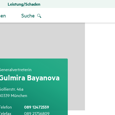
Leistung/Schaden
men
Suche
Generalvertreterin
Gulmira Baya­nova
Gollierstr. 46a
80339 München
Telefon
089 12472559
Telefax
089 21756809