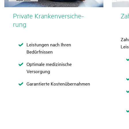
Private Kran­ken­ver­si­che­
Zah
rung
Zahn
Zutreffend
Leistungen nach Ihren
Leis
Bedürfnissen
Zutreffend
Optimale medizinische
Versorgung
Zutreffend
Garantierte Kostenübernahmen