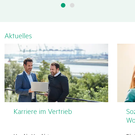
Aktu­elles
Karriere im Vertrieb
So
Wo