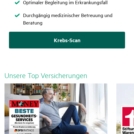
Zutreffend
Optimaler Begleitung im Erkrankungsfall
Zutreffend
Durchgängig medizinischer Betreuung und
Beratung
Krebs-Scan
Unsere Top Versi­che­rungen