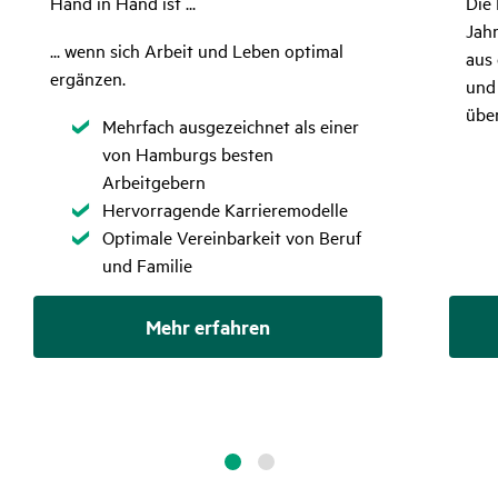
Hand in Hand ist ...
Die 
Jah
... wenn sich Arbeit und Leben optimal
aus 
ergänzen.
und 
übe
Zutreffend
Mehrfach ausgezeichnet als einer
von Hamburgs besten
Arbeitgebern
Zutreffend
Hervorragende Karrieremodelle
Zutreffend
Optimale Vereinbarkeit von Beruf
und Familie
Mehr erfahren