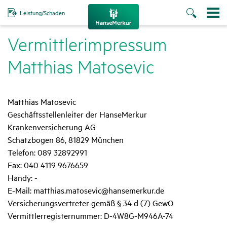
Leistung/Schaden
Vermitt­lerim­pressum
Matthias Mato­sevic
Matthias Matosevic
Geschäftsstellenleiter der HanseMerkur
Krankenversicherung AG
Schatzbogen 86, 81829 München
Telefon: 089 32892991
Fax: 040 4119 9676659
Handy: -
E-Mail: matthias.matosevic@hansemerkur.de
Versicherungsvertreter gemäß § 34 d (7) GewO
Vermittlerregisternummer: D-4W8G-M946A-74