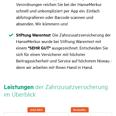
Verordnungen reichen Sie bei der HanseMerkur
schnell und unkompliziert per App ein. Einfach
abfotografieren oder Barcode scannen und
absenden. Wir kümmern uns!
Zutreffend
Stiftung Warentest
: Die Zahnzusatzversicherung der
HanseMerkur wurde bei Stiftung Warentest mit
einem
"SEHR GUT"
ausgezeichnet. Entscheiden Sie
sich für einen Versicherer mit höchster
Beitragssicherheit und Service auf höchstem Niveau -
denn wir arbeiten mit Ihnen Hand in Hand.
Leis­tungen
der Zahn­zu­satz­ver­si­che­rung
im Über­blick
Jetzt NEU
Best­seller