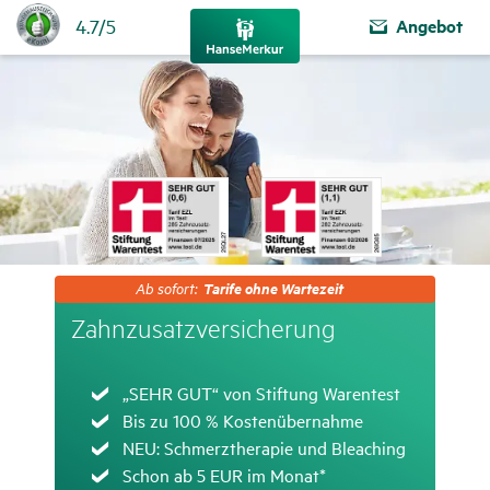
Bewertung:
Angebot
4.7/5
4.7
von
5
Sternen
Ab
Tarife ohne Wartezeit
Ab sofort:
sofort:
Tarife
Zahn­zu­satz­ver­si­che­rung
ohne
Wartezeit
Zutreffend
„SEHR GUT“ von Stiftung Warentest
Zutreffend
Bis zu 100 % Kostenübernahme
Zutreffend
NEU: Schmerztherapie und Bleaching
Zutreffend
Schon ab 5 EUR im Monat*