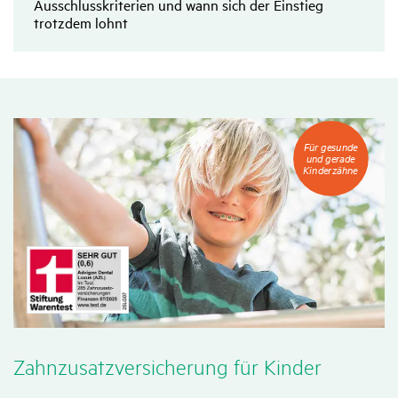
Ausschlusskriterien und wann sich der Einstieg
trotzdem lohnt
Für
Für gesunde
gesunde
und gerade
und
Kinderzähne
gerade
Kinderzähne
Zahn­zu­satz­ver­si­che­rung für Kinder