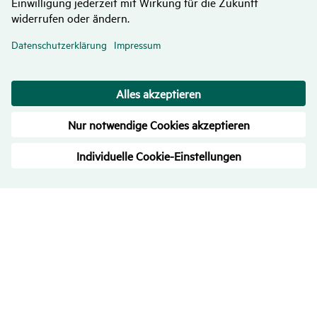
Bewer­tungen
– Trans­pa­renz ist uns wichtig
4.7
/
5
710
Rezensionen