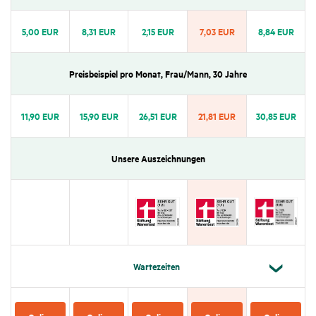
5,00 EUR
8,31 EUR
2,15 EUR
7,03 EUR
8,84 EUR
Preis­bei­spiel pro Monat, Frau/​​​​Mann, 30 Jahre
11,90 EUR
15,90 EUR
26,51 EUR
21,81 EUR
30,85 EUR
Unsere Auszeich­nungen
Warte­zeiten