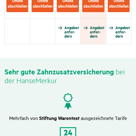
Online
Online
Online
Online
Online
abschließen
abschließen
abschließen
abschließen
abschließen
Angebot
Angebot
Angebot
anfor­
anfor­
anfor­
dern
dern
dern
Sehr gute Zahn­zu­satz­ver­si­che­rung
bei
der HanseMerkur
Mehrfach von
Stiftung Warentest
ausgezeichnete Tarife