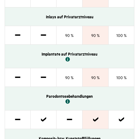
Nicht
Nicht
zutref­
zutref­
Inlays auf Privat­arzt­ni­veau
fend
fend
90 %
90 %
100 %
Nicht
Nicht
zutref­
zutref­
Implan­tate auf Privat­arzt­ni­veau
fend
fend
90 %
90 %
100 %
Nicht
Nicht
zutref­
zutref­
Parodon­to­se­be­hand­lungen
fend
fend
Nicht
Zutref­
Nicht
Zutref­
Zutref­
zutref­
fend
zutref­
fend
fend
Komposit- bzw. Kunst­stoff­fül­lungen