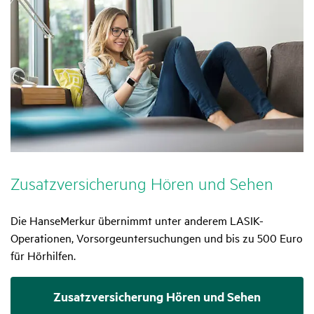
Zusatz­ver­si­che­rung Hören und Sehen
Die HanseMerkur übernimmt unter anderem
LASIK-
Zutreffend
Operationen, Vorsorgeuntersuchungen und bis zu 500 Euro
für Hörhilfen.
Zusatzversicherung Hören und Sehen