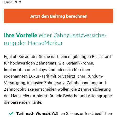
(Tarif EZP2)
Jetzt den Beitrag berechnen
Ihre Vorteile
einer Zahn­zu­satz­ver­si­che­
rung der HanseMerkur
Egal ob Sie auf der Suche nach einem günstigen Basis-Tarif
für hochwertigen Zahnersatz, wie Keramikkronen,
Implantaten oder Inlays sind oder sich für einen
sogenannten Luxus-Tarif mit privatärztlicher Rundum-
Versorgung, inklusive Zahnersatz, Zahnbehandlung und
Zahnprophylaxe entscheiden wollen: die Zahnversicherung
der HanseMerkur bietet für jede Bedarfs- und Altersgruppe
die passenden Tarife.
Zutreffend
Tarif nach Wunsch
: Wählen Sie aus unterschiedlichen