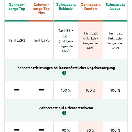
Zahn­vor­
Zahn­vor­
Zahn­zu­satz
Zahn­zu­satz
Zahn­zu­satz
sorge Top
sorge Top
Exklusiv
Komfort
Luxus
Plus
Tarif EZ +
Tarif EZK
Tarif EZL
EZT
(inkl. Leis­
(inkl. Leis­
Tarif EZP2
Tarif EZP3
(inkl. Leis­
tungen der
tungen der
tungen der
GKV)
GKV)
GKV)
Zahn­er­satz­leis­tungen bei kassen­ärzt­li­cher Regel­ver­sor­gung
100 %
100 %
100 %
Nicht
Nicht
zutref­
zutref­
Zahn­er­satz auf Privat­arzt­ni­veau
fend
fend
90 %
90 %
100 %