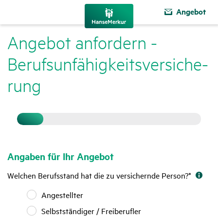
Angebot
Angebot anfor­dern -
Berufs­un­fä­hig­keits­ver­si­che­
rung
Formularfortschritt
Angaben für Ihr Angebot
Welchen Berufsstand hat die zu versichernde Person?
*
Angestellter
Angestellter
Selbstständiger
Selbstständiger / Freiberufler