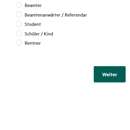
/
Beamter
Beamter
Freiberufler
Beamtenanwärter
Beamtenanwärter / Referendar
/
Student
Student
Referendar
Schüler
Schüler / Kind
/
Rentner
Rentner
Kind
Weiter
Weiter