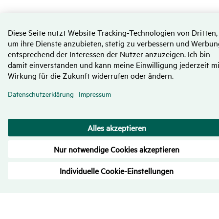
Bewer­tungen
– Trans­pa­renz ist uns wichtig
4.7
/
5
713
Rezensionen