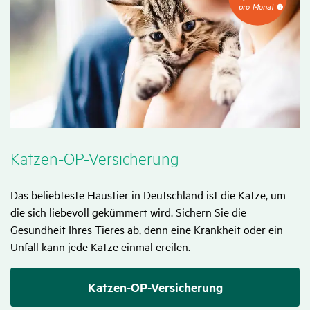
4,32
pro Monat
EUR
pro
Monat
Katzen-OP-Versi­che­rung
Das beliebteste Haustier in Deutschland ist die Katze, um
die sich liebevoll gekümmert wird. Sichern Sie die
Gesundheit Ihres Tieres ab, denn eine Krankheit oder ein
Unfall kann jede Katze einmal ereilen.
Katzen-OP-Versicherung