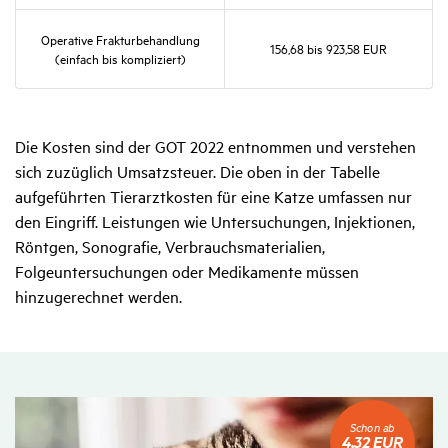
Opera­tive Frak­tur­be­hand­lung
156,68 bis 923,58 EUR
(einfach bis kompli­ziert)
Die Kosten sind der GOT 2022 entnommen und verstehen
sich zuzüglich Umsatzsteuer. Die oben in der Tabelle
aufgeführten Tierarztkosten für eine Katze umfassen nur
den Eingriff. Leistungen wie Untersuchungen, Injektionen,
Röntgen, Sonografie, Verbrauchsmaterialien,
Folgeuntersuchungen oder Medikamente müssen
hinzugerechnet werden.
Schon
Schon ab
ab
4,32 EUR