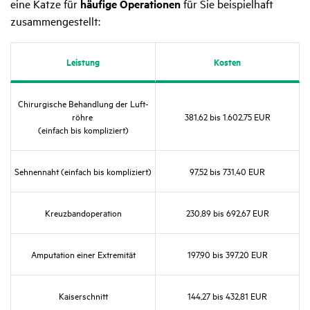
eine Katze für
häufige Operationen
für Sie beispielhaft
zusammengestellt:
Leis­tung
Kosten
Chir­ur­gi­sche Behand­lung der Luft­
röhre
381,62 bis 1.602,75 EUR
(einfach bis kompli­ziert)
Sehnen­naht (einfach bis kompli­ziert)
97,52 bis 731,40 EUR
Kreuz­band­ope­ra­tion
230,89 bis 692,67 EUR
Ampu­ta­tion einer Extre­mität
197,90 bis 397,20 EUR
Kaiser­schnitt
144,27 bis 432,81 EUR