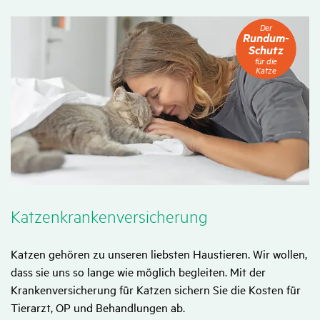
Der
Der
Rundum-
Rundum-
Schutz
Schutz
für
für die
die
Katze
Katze
Katzen­kran­ken­ver­si­che­rung
Katzen gehören zu unseren liebsten Haustieren. Wir wollen,
dass sie uns so lange wie möglich begleiten. Mit der
Krankenversicherung für Katzen sichern Sie die Kosten für
Tierarzt, OP und Behandlungen ab.