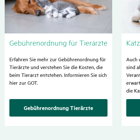
Gebüh­ren­ord­nung für Tier­ärzte
Katz
Erfahren Sie mehr zur Gebührenordnung für
Auch w
Tierärzte und verstehen Sie die Kosten, die
sind a
beim Tierarzt entstehen. Informieren Sie sich
Veran
hier zur GOT.
erwart
die Ka
Gebührenordnung Tierärzte