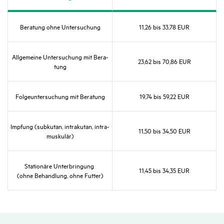
Bera­tung ohne Unter­su­chung
11,26 bis 33,78 EUR
Allge­meine Unter­su­chung mit Bera­
23,62 bis 70,86 EUR
tung
Folge­un­ter­su­chung mit Bera­tung
19,74 bis 59,22 EUR
Impfung (subkutan, intra­kutan, intra­
11,50 bis 34,50 EUR
mus­kulär)
Statio­näre Unter­brin­gung
11,45 bis 34,35 EUR
(ohne Behand­lung, ohne Futter)