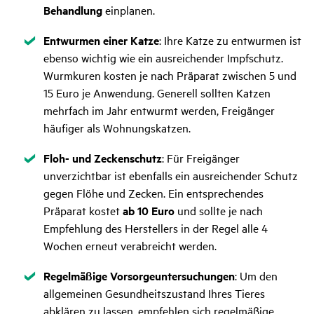
Behandlung
einplanen.
Zutreffend
Entwurmen einer Katze
: Ihre Katze zu entwurmen ist
ebenso wichtig wie ein ausreichender Impfschutz.
Wurmkuren kosten je nach Präparat zwischen 5 und
15 Euro je Anwendung. Generell sollten Katzen
mehrfach im Jahr entwurmt werden, Freigänger
häufiger als Wohnungskatzen.
Zutreffend
Floh- und Zeckenschutz
: Für Freigänger
unverzichtbar ist ebenfalls ein ausreichender Schutz
gegen Flöhe und Zecken. Ein entsprechendes
Präparat kostet
ab 10 Euro
und sollte je nach
Empfehlung des Herstellers in der Regel alle 4
Wochen erneut verabreicht werden.
Zutreffend
Regelmäßige Vorsorgeuntersuchungen
: Um den
allgemeinen Gesundheitszustand Ihres Tieres
abklären zu lassen, empfehlen sich regelmäßige