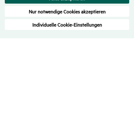
Bewer­tungen
– Trans­pa­renz ist uns wichtig
4.7
/
5
709
Rezensionen
Alle Bewertungen
über eKomi