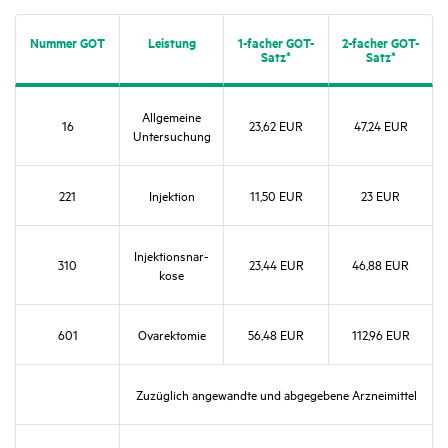
Nummer GOT
Leis­tung
1-facher GOT-
2-facher GOT-
Satz*
Satz*
Allge­meine
16
23,62 EUR
47,24 EUR
Unter­su­chung
221
Injek­tion
11,50 EUR
23 EUR
Injek­ti­ons­nar­
310
23,44 EUR
46,88 EUR
kose
601
Ovarek­tomie
56,48 EUR
112,96 EUR
Zuzüg­lich ange­wandte und abge­ge­bene Arznei­mittel